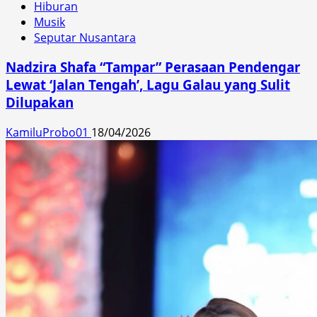
Hiburan
Musik
Seputar Nusantara
Nadzira Shafa “Tampar” Perasaan Pendengar
Lewat ‘Jalan Tengah’, Lagu Galau yang Sulit
Dilupakan
KamiluProbo01
18/04/2026