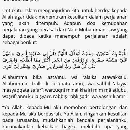
Untuk itu, Islam menganjurkan kita untuk berdoa kepada
Allah agar tidak menemukan kesulitan dalam perjalanan
yang akan ditempuh. Adapun doa kemudahan
perjalanan yang berasal dari Nabi Muhammad saw yang
dapat dibaca ketika menempuh perjalanan adalah
sebagai berikut:
اَللَّهُمَّ بِكَ أَسْتَعِيْنُ، وَعَلَيْكَ أَتَوَكَّلُ، اَللَّهُمَّ ذَلِّلْ لِي صُعُوْبَةَ أَمْرِيْ، وَسَهِّلْ
عَلَيَّ مَشَقَّةَ سَفَرِيْ، وَارْزُقْنِيْ مِنَ الخَيْرِ أَكْثَرَ مِمَّا أَطْلُبُ، وَاصْرِفْ
عَنِّي كُلَّ شَرٍّ، رَبِّ اشْرَحْ لِيِ صَدْرِيْ، وَيَسِّرْ لِيْ أَمْرِيْ
Allāhumma bika asta‘īnu, wa ‘alaika atawakkalu.
Allāhumma dzallil lī ṣu‘ūbata amrī, wa sahhil ‘alayya
masyaqqata safarī, warzuqnī minal khairi mim mā aṭlubu,
waṣrif ‘annī kulla ṣyarr, rabbiṣ-raḥlī ṣadrī wa yassir lī amrī.
“Ya Allah, kepada-Mu aku memohon pertolongan dan
kepada-Mu aku berpasrah. Ya Allah, ringankan kesulitan
pada urusanku, mudahkanlah kendala perjalananku,
karuniakanlah kebaikan bagiku melebihi apa yang