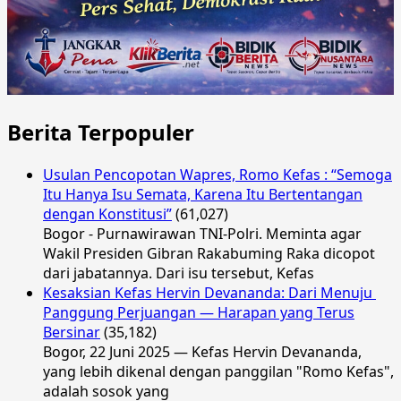
Berita Terpopuler
Usulan Pencopotan Wapres, Romo Kefas : “Semoga
Itu Hanya Isu Semata, Karena Itu Bertentangan
dengan Konstitusi”
(61,027)
Bogor - Purnawirawan TNI-Polri. Meminta agar
Wakil Presiden Gibran Rakabuming Raka dicopot
dari jabatannya. Dari isu tersebut, Kefas
Kesaksian Kefas Hervin Devananda: Dari Menuju
Panggung Perjuangan — Harapan yang Terus
Bersinar
(35,182)
Bogor, 22 Juni 2025 — Kefas Hervin Devananda,
yang lebih dikenal dengan panggilan "Romo Kefas",
adalah sosok yang