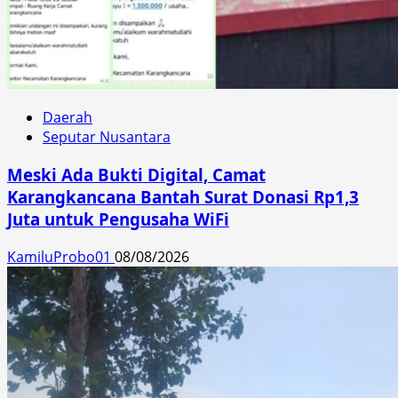
Daerah
Seputar Nusantara
Meski Ada Bukti Digital, Camat
Karangkancana Bantah Surat Donasi Rp1,3
Juta untuk Pengusaha WiFi
KamiluProbo01
08/08/2026