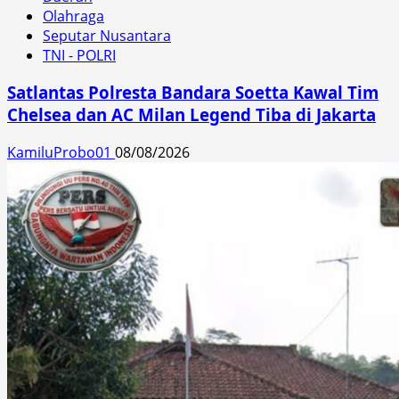
Olahraga
Seputar Nusantara
TNI - POLRI
Satlantas Polresta Bandara Soetta Kawal Tim
Chelsea dan AC Milan Legend Tiba di Jakarta
KamiluProbo01
08/08/2026