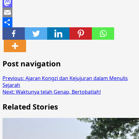
Facebook
Mastodon
Email
Share
Post navigation
Previous:
Ajaran Kongzi dan Kejujuran dalam Menulis
Sejarah
Next:
Waktunya telah Genap, Bertobatlah!
Related Stories