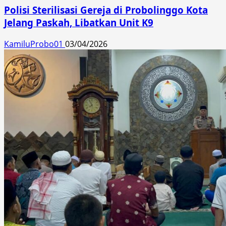
Polisi Sterilisasi Gereja di Probolinggo Kota
Jelang Paskah, Libatkan Unit K9
KamiluProbo01
03/04/2026