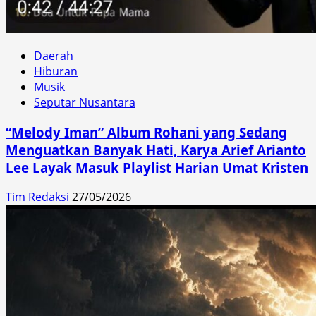
Daerah
Hiburan
Musik
Seputar Nusantara
“Melody Iman” Album Rohani yang Sedang
Menguatkan Banyak Hati, Karya Arief Arianto
Lee Layak Masuk Playlist Harian Umat Kristen
Tim Redaksi
27/05/2026