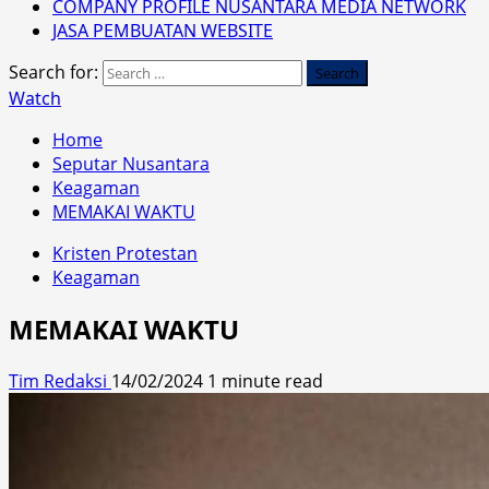
COMPANY PROFILE NUSANTARA MEDIA NETWORK
JASA PEMBUATAN WEBSITE
Search for:
Watch
Home
Seputar Nusantara
Keagaman
MEMAKAI WAKTU
Kristen Protestan
Keagaman
MEMAKAI WAKTU
Tim Redaksi
14/02/2024
1 minute read