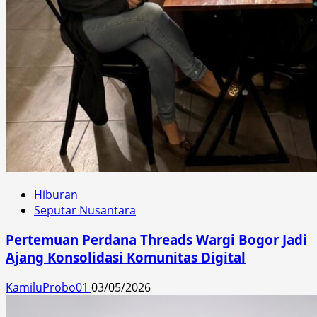
Hiburan
Seputar Nusantara
Pertemuan Perdana Threads Wargi Bogor Jadi
Ajang Konsolidasi Komunitas Digital
KamiluProbo01
03/05/2026