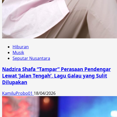
Hiburan
Musik
Seputar Nusantara
Nadzira Shafa “Tampar” Perasaan Pendengar
Lewat ‘Jalan Tengah’, Lagu Galau yang Sulit
Dilupakan
KamiluProbo01
18/04/2026