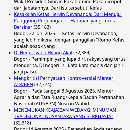
Wakil Presiden Gibran Rakabuming Raka dicopot
dari jabatannya. Dari isu tersebut, Kefas
Kesaksian Kefas Hervin Devananda: Dari Menuju
Panggung Perjuangan — Harapan yang Terus
Bersinar
(35,183)
Bogor, 22 Juni 2025 — Kefas Hervin Devananda,
yang lebih dikenal dengan panggilan "Romo Kefas",
adalah sosok yang
Di Negeri yang Hilang Akal
(32,389)
Bogor - Pemimpin yang lupa diri, rakyat yang terus
menderita. Di negeri ini, kata-kata manis dan janji-
janji palsu
Mengkritisi Pernyataan Kontroversial Menteri
ATR/BPN
(32,374)
Bogor - Pada tanggal 8 Agustus 2025, Menteri
Agraria dan Tata Ruang/Kepala Badan Pertanahan
Nasional (ATR/BPN) Nusron Wahid
MENEMUKAN KEAJAIBAN WEDANG: MINUMAN
TRADISIONAL NUSANTARA YANG BERKHASIAT
(32,318)
Bogor,14 Agustus 2025 - Bayangkan Anda sedang