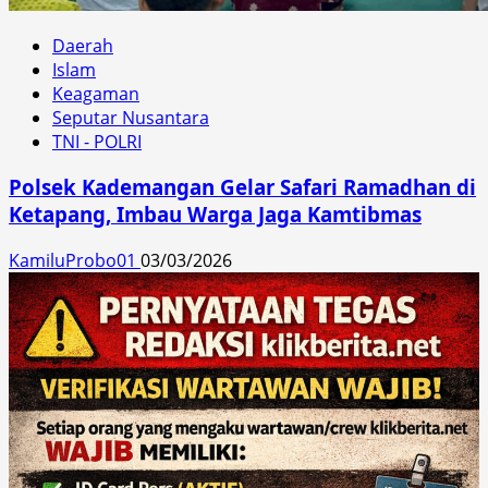
Daerah
Islam
Keagaman
Seputar Nusantara
TNI - POLRI
Polsek Kademangan Gelar Safari Ramadhan di
Ketapang, Imbau Warga Jaga Kamtibmas
KamiluProbo01
03/03/2026