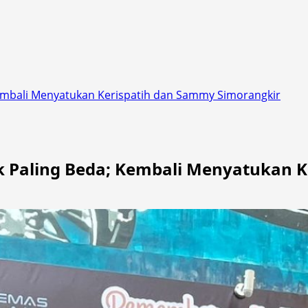
embali Menyatukan Kerispatih dan Sammy Simorangkir
 Paling Beda; Kembali Menyatukan K