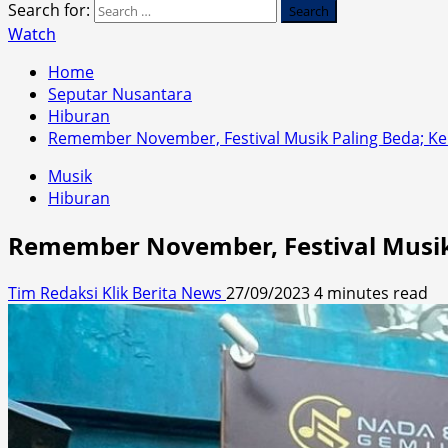
Search for:
Watch
Home
Seputar Nusantara
Hiburan
Remember November, Festival Musik Paling Beda; K
Musik
Hiburan
Remember November, Festival Musik
Tim Redaksi Klik Berita News
27/09/2023
4 minutes read