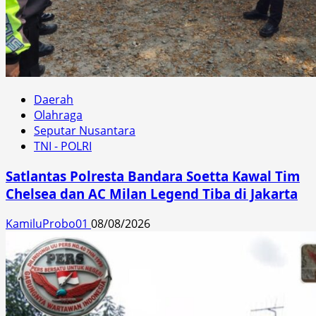
Daerah
Olahraga
Seputar Nusantara
TNI - POLRI
Satlantas Polresta Bandara Soetta Kawal Tim
Chelsea dan AC Milan Legend Tiba di Jakarta
KamiluProbo01
08/08/2026