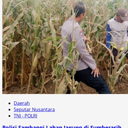
Daerah
Seputar Nusantara
TNI - POLRI
Polisi Sambangi Lahan Jagung di Sumberasih,