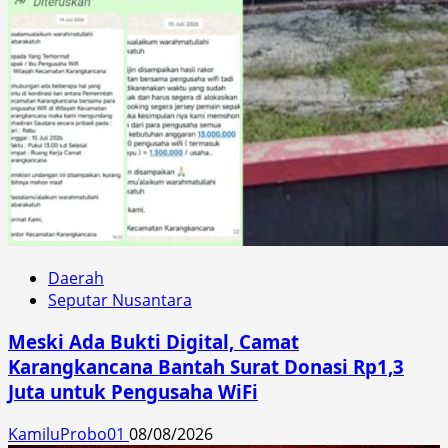
Daerah
Seputar Nusantara
Meski Ada Bukti Digital, Camat
Karangkancana Bantah Surat Donasi Rp1,3
Juta untuk Pengusaha WiFi
KamiluProbo01
08/08/2026