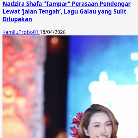
Nadzira Shafa “Tampar” Perasaan Pendengar
Lewat ‘Jalan Tengah’, Lagu Galau yang Sulit
Dilupakan
KamiluProbo01
18/04/2026