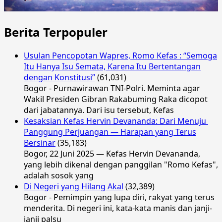
Berita Terpopuler
Usulan Pencopotan Wapres, Romo Kefas : “Semoga
Itu Hanya Isu Semata, Karena Itu Bertentangan
dengan Konstitusi”
(61,031)
Bogor - Purnawirawan TNI-Polri. Meminta agar
Wakil Presiden Gibran Rakabuming Raka dicopot
dari jabatannya. Dari isu tersebut, Kefas
Kesaksian Kefas Hervin Devananda: Dari Menuju
Panggung Perjuangan — Harapan yang Terus
Bersinar
(35,183)
Bogor, 22 Juni 2025 — Kefas Hervin Devananda,
yang lebih dikenal dengan panggilan "Romo Kefas",
adalah sosok yang
Di Negeri yang Hilang Akal
(32,389)
Bogor - Pemimpin yang lupa diri, rakyat yang terus
menderita. Di negeri ini, kata-kata manis dan janji-
janji palsu