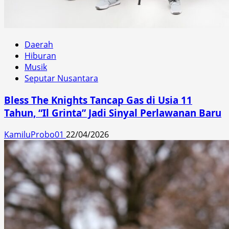
Daerah
Hiburan
Musik
Seputar Nusantara
Bless The Knights Tancap Gas di Usia 11
Tahun, “Il Grinta” Jadi Sinyal Perlawanan Baru
KamiluProbo01
22/04/2026