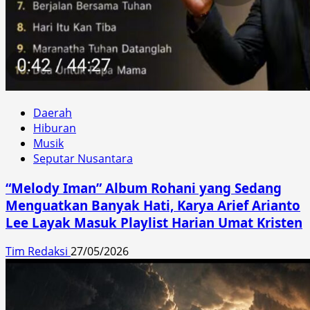
Daerah
Hiburan
Musik
Seputar Nusantara
“Melody Iman” Album Rohani yang Sedang
Menguatkan Banyak Hati, Karya Arief Arianto
Lee Layak Masuk Playlist Harian Umat Kristen
Tim Redaksi
27/05/2026