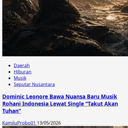
Daerah
Hiburan
Musik
Seputar Nusantara
Dominic Leonore Bawa Nuansa Baru Musik
Rohani Indonesia Lewat Single “Takut Akan
Tuhan”
KamiluProbo01
13/05/2026