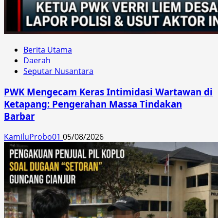
Berita Utama
Daerah
Seputar Nusantara
PWK Mengecam Keras Intimidasi Wartawan di
Ketapang: Pengerahan Massa Tindakan
Barbar
KamiluProbo01
05/08/2026