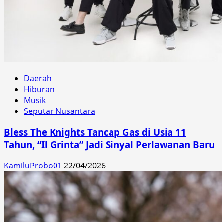
Daerah
Hiburan
Musik
Seputar Nusantara
Bless The Knights Tancap Gas di Usia 11
Tahun, “Il Grinta” Jadi Sinyal Perlawanan Baru
KamiluProbo01
22/04/2026