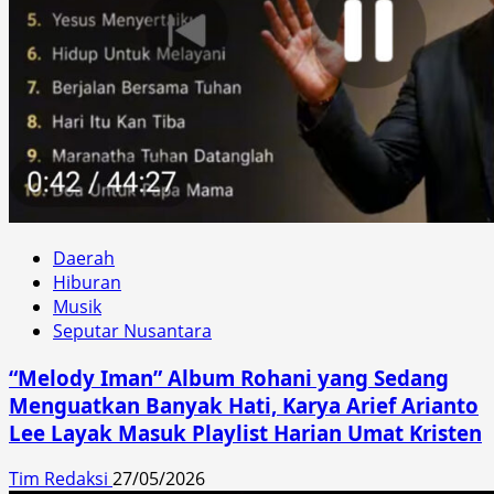
Daerah
Hiburan
Musik
Seputar Nusantara
“Melody Iman” Album Rohani yang Sedang
Menguatkan Banyak Hati, Karya Arief Arianto
Lee Layak Masuk Playlist Harian Umat Kristen
Tim Redaksi
27/05/2026