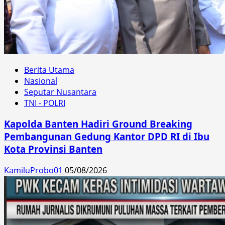
Berita Utama
Nasional
Seputar Nusantara
TNI - POLRI
Kapolda Banten Hadiri Ground Breaking
Pembangunan Gedung Kantor DPD RI di Ibu
Kota Provinsi Banten
KamiluProbo01
05/08/2026