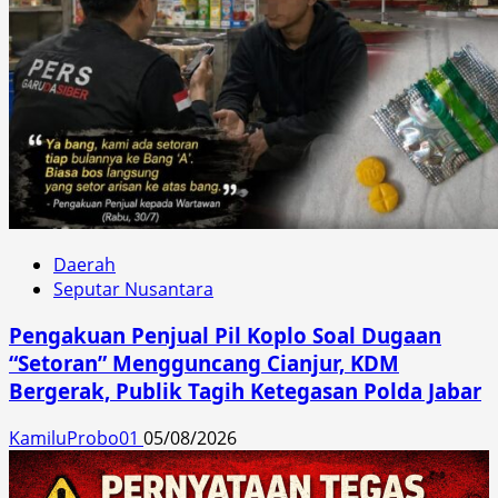
Daerah
Seputar Nusantara
Pengakuan Penjual Pil Koplo Soal Dugaan
“Setoran” Mengguncang Cianjur, KDM
Bergerak, Publik Tagih Ketegasan Polda Jabar
KamiluProbo01
05/08/2026