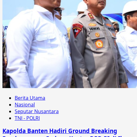
Berita Utama
Nasional
Seputar Nusantara
TNI - POLRI
Kapolda Banten Hadiri Ground Breaking