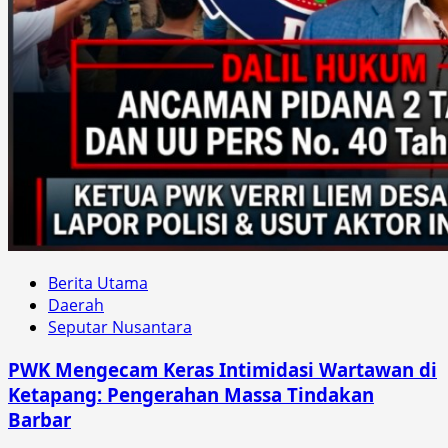
Berita Utama
Daerah
Seputar Nusantara
PWK Mengecam Keras Intimidasi Wartawan di
Ketapang: Pengerahan Massa Tindakan
Barbar