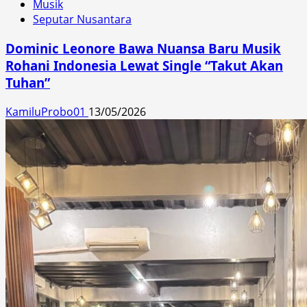
Musik
Seputar Nusantara
Dominic Leonore Bawa Nuansa Baru Musik
Rohani Indonesia Lewat Single “Takut Akan
Tuhan”
KamiluProbo01
13/05/2026