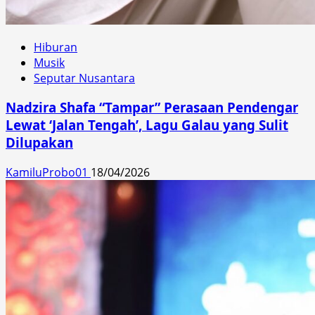
Hiburan
Musik
Seputar Nusantara
Nadzira Shafa “Tampar” Perasaan Pendengar
Lewat ‘Jalan Tengah’, Lagu Galau yang Sulit
Dilupakan
KamiluProbo01
18/04/2026