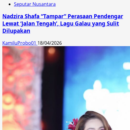
Seputar Nusantara
Nadzira Shafa “Tampar” Perasaan Pendengar
Lewat ‘Jalan Tengah’, Lagu Galau yang Sulit
Dilupakan
KamiluProbo01
18/04/2026