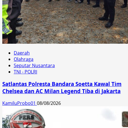
Daerah
Olahraga
Seputar Nusantara
TNI - POLRI
Satlantas Polresta Bandara Soetta Kawal Tim
Chelsea dan AC Milan Legend Tiba di Jakarta
KamiluProbo01
08/08/2026