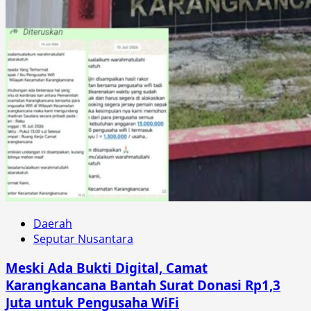
Daerah
Seputar Nusantara
Meski Ada Bukti Digital, Camat
Karangkancana Bantah Surat Donasi Rp1,3
Juta untuk Pengusaha WiFi