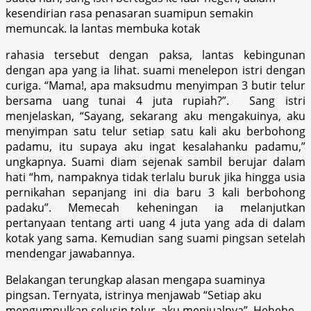
kesendirian rasa penasaran suamipun semakin
memuncak. Ia lantas membuka kotak
rahasia tersebut dengan paksa, lantas kebingunan
dengan apa yang ia lihat. suami menelepon istri dengan
curiga. “Mama!, apa maksudmu menyimpan 3 butir telur
bersama uang tunai 4 juta rupiah?”. Sang istri
menjelaskan, “Sayang, sekarang aku mengakuinya, aku
menyimpan satu telur setiap satu kali aku berbohong
padamu, itu supaya aku ingat kesalahanku padamu,”
ungkapnya. Suami diam sejenak sambil berujar dalam
hati “hm, nampaknya tidak terlalu buruk jika hingga usia
pernikahan sepanjang ini dia baru 3 kali berbohong
padaku”. Memecah keheningan ia melanjutkan
pertanyaan tentang arti uang 4 juta yang ada di dalam
kotak yang sama. Kemudian sang suami pingsan setelah
mendengar jawabannya.
Belakangan terungkap alasan mengapa suaminya
pingsan. Ternyata, istrinya menjawab “Setiap aku
mengumpulkan selusin telur, aku menjualnya”. Hehehe.