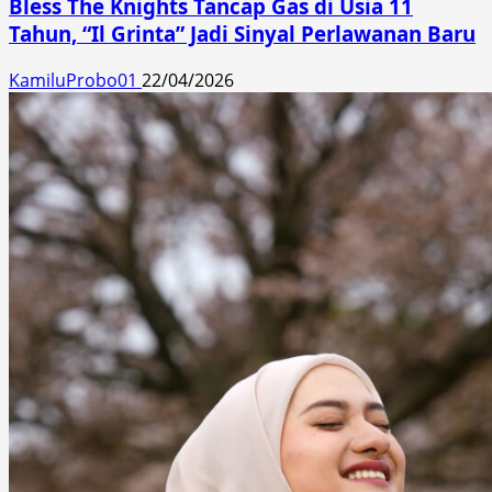
Bless The Knights Tancap Gas di Usia 11
Tahun, “Il Grinta” Jadi Sinyal Perlawanan Baru
KamiluProbo01
22/04/2026