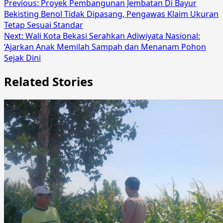
Previous:
Proyek Pembangunan Jembatan Di Bayur
Bekisting Benol Tidak Dipasang, Pengawas Klaim Ukuran
Tetap Sesuai Standar
Next:
Wali Kota Bekasi Serahkan Adiwiyata Nasional:
‘Ajarkan Anak Memilah Sampah dan Menanam Pohon
Sejak Dini
Related Stories