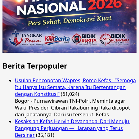
Berita Terpopuler
Usulan Pencopotan Wapres, Romo Kefas : “Semoga
Itu Hanya Isu Semata, Karena Itu Bertentangan
dengan Konstitusi”
(61,024)
Bogor - Purnawirawan TNI-Polri. Meminta agar
Wakil Presiden Gibran Rakabuming Raka dicopot
dari jabatannya. Dari isu tersebut, Kefas
Kesaksian Kefas Hervin Devananda: Dari Menuju
Panggung Perjuangan — Harapan yang Terus
Bersinar
(35,181)