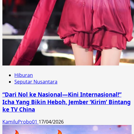
Hiburan
Seputar Nusantara
“Dari Nol ke Nasional—Kini Internasional!”
Icha Yang Bikin Heboh, Jember ‘Kirim’ Bintang
ke TV China
KamiluProbo01
17/04/2026