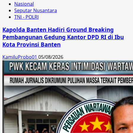
Nasional
Seputar Nusantara
TNI - POLRI
Kapolda Banten Hadiri Ground Breaking
Pembangunan Gedung Kantor DPD RI di Ibu
Kota Provinsi Banten
KamiluProbo01
05/08/2026