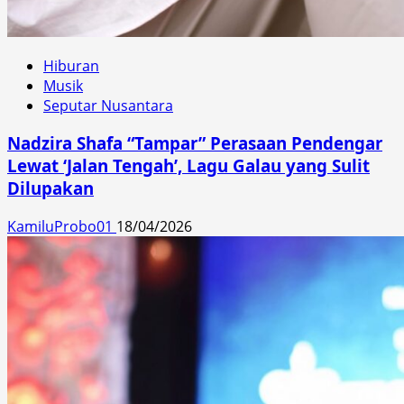
Hiburan
Musik
Seputar Nusantara
Nadzira Shafa “Tampar” Perasaan Pendengar
Lewat ‘Jalan Tengah’, Lagu Galau yang Sulit
Dilupakan
KamiluProbo01
18/04/2026