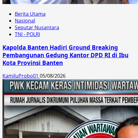
Berita Utama
Nasional
Seputar Nusantara
TNI - POLRI
Kapolda Banten Hadiri Ground Breaking
Pembangunan Gedung Kantor DPD RI di Ibu
Kota Provinsi Banten
KamiluProbo01
05/08/2026