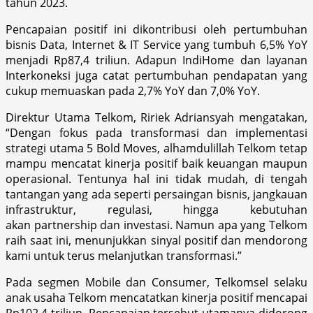
tahun 2023.
Pencapaian positif ini dikontribusi oleh pertumbuhan
bisnis Data, Internet & IT Service yang tumbuh 6,5% YoY
menjadi Rp87,4 triliun. Adapun IndiHome dan layanan
Interkoneksi juga catat pertumbuhan pendapatan yang
cukup memuaskan pada 2,7% YoY dan 7,0% YoY.
Direktur Utama Telkom, Ririek Adriansyah mengatakan,
“Dengan fokus pada transformasi dan implementasi
strategi utama 5 Bold Moves, alhamdulillah Telkom tetap
mampu mencatat kinerja positif baik keuangan maupun
operasional. Tentunya hal ini tidak mudah, di tengah
tantangan yang ada seperti persaingan bisnis, jangkauan
infrastruktur, regulasi, hingga kebutuhan
akan partnership dan investasi. Namun apa yang Telkom
raih saat ini, menunjukkan sinyal positif dan mendorong
kami untuk terus melanjutkan transformasi.”
Pada segmen Mobile dan Consumer, Telkomsel selaku
anak usaha Telkom mencatatkan kinerja positif mencapai
Rp102,4 triliun. Pencapaian tersebut utamanya didorong