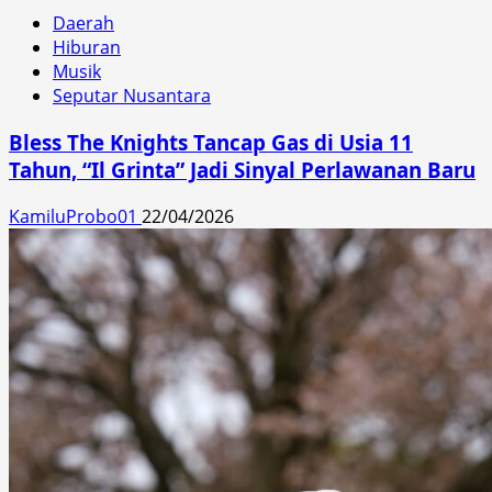
Daerah
Hiburan
Musik
Seputar Nusantara
Bless The Knights Tancap Gas di Usia 11
Tahun, “Il Grinta” Jadi Sinyal Perlawanan Baru
KamiluProbo01
22/04/2026