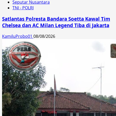
Seputar Nusantara
TNI - POLRI
Satlantas Polresta Bandara Soetta Kawal Tim
Chelsea dan AC Milan Legend Tiba di Jakarta
KamiluProbo01
08/08/2026