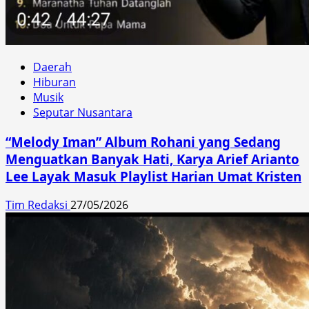
Daerah
Hiburan
Musik
Seputar Nusantara
“Melody Iman” Album Rohani yang Sedang
Menguatkan Banyak Hati, Karya Arief Arianto
Lee Layak Masuk Playlist Harian Umat Kristen
Tim Redaksi
27/05/2026