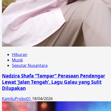
Hiburan
Musik
Seputar Nusantara
Nadzira Shafa “Tampar” Perasaan Pendengar
Lewat ‘Jalan Tengah’, Lagu Galau yang Sulit
Dilupakan
KamiluProbo01
18/04/2026