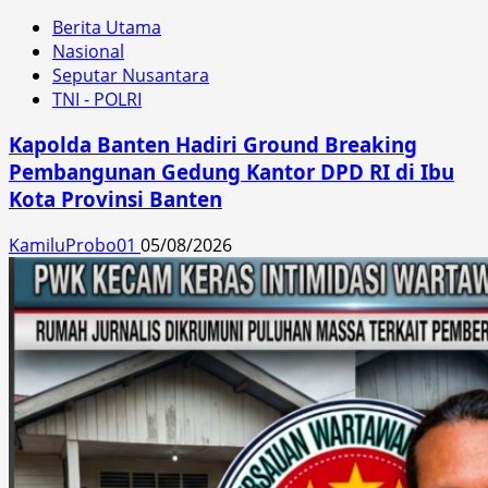
Berita Utama
Nasional
Seputar Nusantara
TNI - POLRI
Kapolda Banten Hadiri Ground Breaking
Pembangunan Gedung Kantor DPD RI di Ibu
Kota Provinsi Banten
KamiluProbo01
05/08/2026