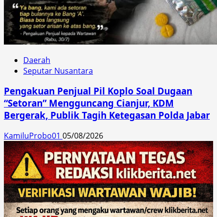
Daerah
Seputar Nusantara
Pengakuan Penjual Pil Koplo Soal Dugaan
“Setoran” Mengguncang Cianjur, KDM
Bergerak, Publik Tagih Ketegasan Polda Jabar
KamiluProbo01
05/08/2026