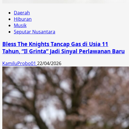
Daerah
Hiburan
Musik
Seputar Nusantara
Bless The Knights Tancap Gas di Usia 11
Tahun, “Il Grinta” Jadi Sinyal Perlawanan Baru
KamiluProbo01
22/04/2026