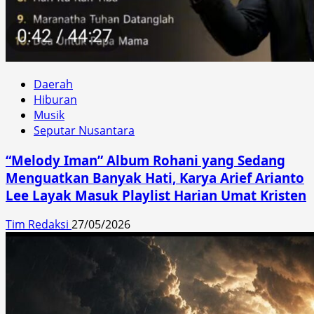
Daerah
Hiburan
Musik
Seputar Nusantara
“Melody Iman” Album Rohani yang Sedang
Menguatkan Banyak Hati, Karya Arief Arianto
Lee Layak Masuk Playlist Harian Umat Kristen
Tim Redaksi
27/05/2026