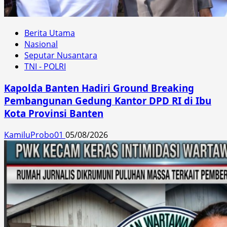
Berita Utama
Nasional
Seputar Nusantara
TNI - POLRI
Kapolda Banten Hadiri Ground Breaking
Pembangunan Gedung Kantor DPD RI di Ibu
Kota Provinsi Banten
KamiluProbo01
05/08/2026