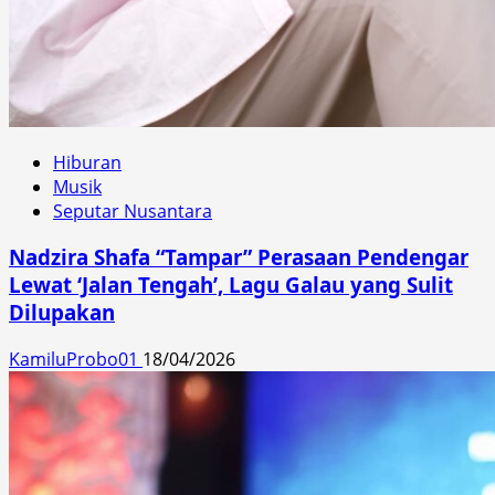
Hiburan
Musik
Seputar Nusantara
Nadzira Shafa “Tampar” Perasaan Pendengar
Lewat ‘Jalan Tengah’, Lagu Galau yang Sulit
Dilupakan
KamiluProbo01
18/04/2026