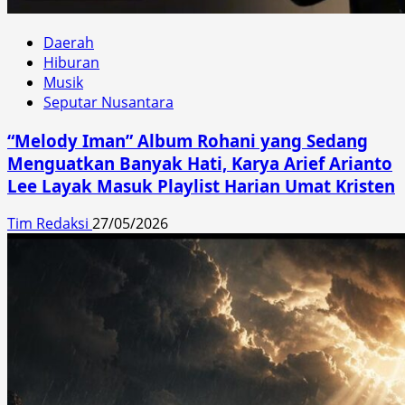
Daerah
Hiburan
Musik
Seputar Nusantara
“Melody Iman” Album Rohani yang Sedang
Menguatkan Banyak Hati, Karya Arief Arianto
Lee Layak Masuk Playlist Harian Umat Kristen
Tim Redaksi
27/05/2026