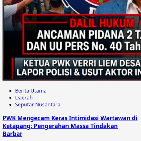
Berita Utama
Daerah
Seputar Nusantara
PWK Mengecam Keras Intimidasi Wartawan di
Ketapang: Pengerahan Massa Tindakan
Barbar