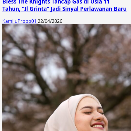
Bless The Knights Tancap Gas di Usia 11
Tahun, “Il Grinta” Jadi Sinyal Perlawanan Baru
KamiluProbo01
22/04/2026