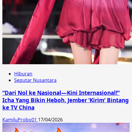
Hiburan
Seputar Nusantara
“Dari Nol ke Nasional—Kini Internasional!”
Icha Yang Bikin Heboh, Jember ‘Kirim’ Bintang
ke TV China
KamiluProbo01
17/04/2026