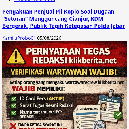
Pengakuan Penjual Pil Koplo Soal Dugaan
“Setoran” Mengguncang Cianjur, KDM
Bergerak, Publik Tagih Ketegasan Polda Jabar
KamiluProbo01
05/08/2026