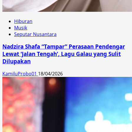
Hiburan
Musik
Seputar Nusantara
Nadzira Shafa “Tampar” Perasaan Pendengar
Lewat ‘Jalan Tengah’, Lagu Galau yang Sulit
Dilupakan
KamiluProbo01
18/04/2026