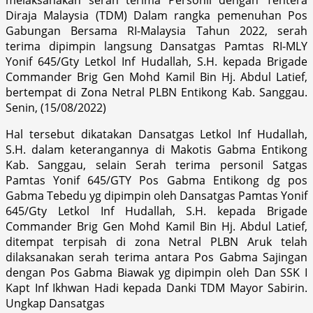
Diraja Malaysia (TDM) Dalam rangka pemenuhan Pos
Gabungan Bersama RI-Malaysia Tahun 2022, serah
terima dipimpin langsung Dansatgas Pamtas RI-MLY
Yonif 645/Gty Letkol Inf Hudallah, S.H. kepada Brigade
Commander Brig Gen Mohd Kamil Bin Hj. Abdul Latief,
bertempat di Zona Netral PLBN Entikong Kab. Sanggau.
Senin, (15/08/2022)
Hal tersebut dikatakan Dansatgas Letkol Inf Hudallah,
S.H. dalam keterangannya di Makotis Gabma Entikong
Kab. Sanggau, selain Serah terima personil Satgas
Pamtas Yonif 645/GTY Pos Gabma Entikong dg pos
Gabma Tebedu yg dipimpin oleh Dansatgas Pamtas Yonif
645/Gty Letkol Inf Hudallah, S.H. kepada Brigade
Commander Brig Gen Mohd Kamil Bin Hj. Abdul Latief,
ditempat terpisah di zona Netral PLBN Aruk telah
dilaksanakan serah terima antara Pos Gabma Sajingan
dengan Pos Gabma Biawak yg dipimpin oleh Dan SSK I
Kapt Inf Ikhwan Hadi kepada Danki TDM Mayor Sabirin.
Ungkap Dansatgas