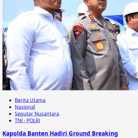
Berita Utama
Nasional
Seputar Nusantara
TNI - POLRI
Kapolda Banten Hadiri Ground Breaking