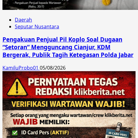
Daerah
Seputar Nusantara
Pengakuan Penjual Pil Koplo Soal Dugaan
“Setoran” Mengguncang Cianjur, KDM
Bergerak, Publik Tagih Ketegasan Polda Jabar
KamiluProbo01
05/08/2026