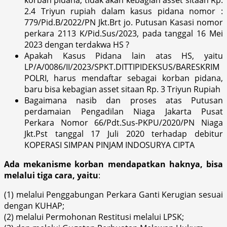
2.4 Triyun rupiah dalam kasus pidana nomor :
779/Pid.B/2022/PN Jkt.Brt jo. Putusan Kasasi nomor
perkara 2113 K/Pid.Sus/2023, pada tanggal 16 Mei
2023 dengan terdakwa HS ?
Apakah Kasus Pidana lain atas HS, yaitu
LP/A/0086/II/2023/SPKT.DITTIPIDEKSUS/BARESKRIM
POLRI, harus mendaftar sebagai korban pidana,
baru bisa kebagian asset sitaan Rp. 3 Triyun Rupiah
Bagaimana nasib dan proses atas Putusan
perdamaian Pengadilan Niaga Jakarta Pusat
Perkara Nomor 66/Pdt.Sus-PKPU/2020/PN Niaga
Jkt.Pst tanggal 17 Juli 2020 terhadap debitur
KOPERASI SIMPAN PINJAM INDOSURYA CIPTA
Ada mekanisme korban mendapatkan haknya, bisa
melalui tiga cara, yaitu
:
(1) melalui Penggabungan Perkara Ganti Kerugian sesuai
dengan KUHAP;
(2) melalui Permohonan Restitusi melalui LPSK;