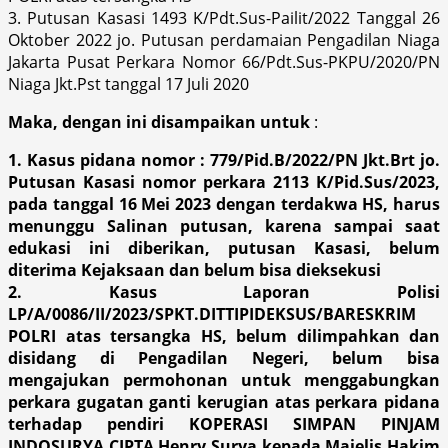
3. Putusan Kasasi 1493 K/Pdt.Sus-Pailit/2022 Tanggal 26
Oktober 2022 jo. Putusan perdamaian Pengadilan Niaga
Jakarta Pusat Perkara Nomor 66/Pdt.Sus-PKPU/2020/PN
Niaga Jkt.Pst tanggal 17 Juli 2020
Maka, dengan ini disampaikan untuk
:
1. Kasus pidana nomor : 779/Pid.B/2022/PN Jkt.Brt jo.
Putusan Kasasi nomor perkara 2113 K/Pid.Sus/2023,
pada tanggal 16 Mei 2023 dengan terdakwa HS, harus
menunggu Salinan putusan, karena sampai saat
edukasi ini diberikan, putusan Kasasi, belum
diterima Kejaksaan dan belum bisa dieksekusi
2. Kasus Laporan Polisi
LP/A/0086/II/2023/SPKT.DITTIPIDEKSUS/BARESKRIM
POLRI atas tersangka HS, belum dilimpahkan dan
disidang di Pengadilan Negeri, belum bisa
mengajukan permohonan untuk menggabungkan
perkara gugatan ganti kerugian atas perkara pidana
terhadap pendiri KOPERASI SIMPAN PINJAM
INDOSURYA CIPTA Henry Surya kepada Majelis Hakim