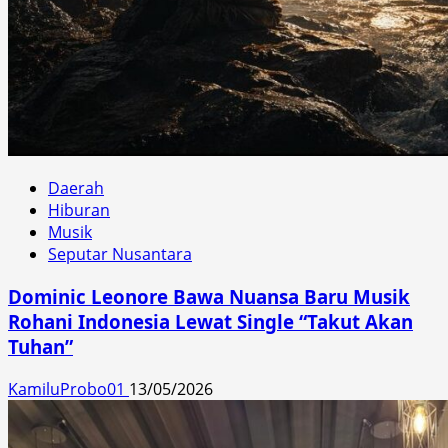
Daerah
Hiburan
Musik
Seputar Nusantara
Dominic Leonore Bawa Nuansa Baru Musik
Rohani Indonesia Lewat Single “Takut Akan
Tuhan”
KamiluProbo01
13/05/2026