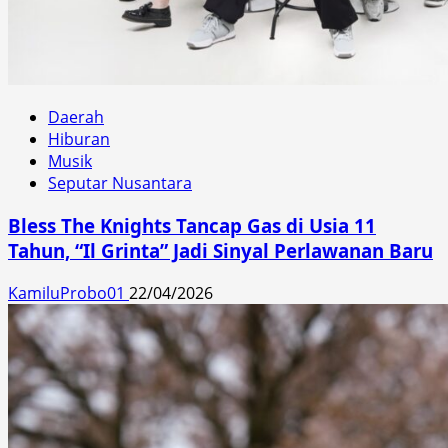
Daerah
Hiburan
Musik
Seputar Nusantara
Bless The Knights Tancap Gas di Usia 11
Tahun, “Il Grinta” Jadi Sinyal Perlawanan Baru
KamiluProbo01
22/04/2026