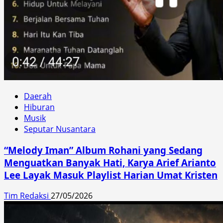
Daerah
Hiburan
Musik
Seputar Nusantara
“Melody Iman” Album Rohani yang Sedang
Menguatkan Banyak Hati, Karya Arief Arianto
Lee Layak Masuk Playlist Harian Umat Kristen
Tim Redaksi
27/05/2026