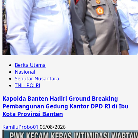
Berita Utama
Nasional
Seputar Nusantara
TNI - POLRI
Kapolda Banten Hadiri Ground Breaking
Pembangunan Gedung Kantor DPD RI di Ibu
Kota Provinsi Banten
KamiluProbo01
05/08/2026