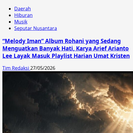
Daerah
Hiburan
Musik
Seputar Nusantara
“Melody Iman” Album Rohani yang Sedang
Menguatkan Banyak Hati, Karya Arief Arianto
Lee Layak Masuk Playlist Harian Umat Kristen
Tim Redaksi
27/05/2026