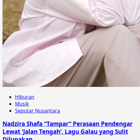
Hiburan
Musik
Seputar Nusantara
Nadzira Shafa “Tampar” Perasaan Pendengar
Lewat ‘Jalan Tengah’, Lagu Galau yang Sulit
Dilupakan