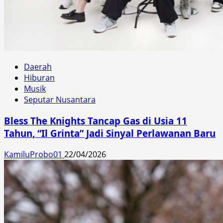
Daerah
Hiburan
Musik
Seputar Nusantara
Bless The Knights Tancap Gas di Usia 11
Tahun, “Il Grinta” Jadi Sinyal Perlawanan Baru
KamiluProbo01
22/04/2026