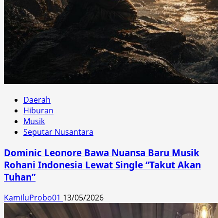
Daerah
Hiburan
Musik
Seputar Nusantara
Dominic Leonore Bawa Nuansa Baru Musik
Rohani Indonesia Lewat Single “Takut Akan
Tuhan”
KamiluProbo01
13/05/2026