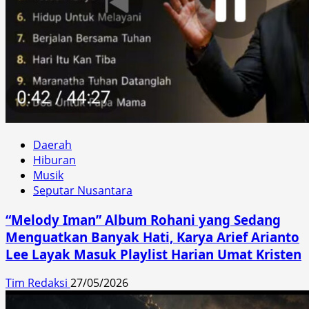
Daerah
Hiburan
Musik
Seputar Nusantara
“Melody Iman” Album Rohani yang Sedang
Menguatkan Banyak Hati, Karya Arief Arianto
Lee Layak Masuk Playlist Harian Umat Kristen
Tim Redaksi
27/05/2026