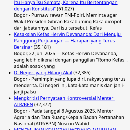
Itu Hanya Isu Semata, Karena Itu Bertentangan
dengan Konstitusi”
(61,027)
Bogor - Purnawirawan TNI-Polri. Meminta agar
Wakil Presiden Gibran Rakabuming Raka dicopot
dari jabatannya. Dari isu tersebut, Kefas
Kesaksian Kefas Hervin Devananda: Dari Menuju
Panggung Perjuangan — Harapan yang Terus
Bersinar
(35,181)
Bogor, 22 Juni 2025 — Kefas Hervin Devananda,
yang lebih dikenal dengan panggilan "Romo Kefas",
adalah sosok yang
Di Negeri yang Hilang Akal
(32,386)
Bogor - Pemimpin yang lupa diri, rakyat yang terus
menderita. Di negeri ini, kata-kata manis dan janji-
janji palsu
Mengkritisi Pernyataan Kontroversial Menteri
ATR/BPN
(32,372)
Bogor - Pada tanggal 8 Agustus 2025, Menteri
Agraria dan Tata Ruang/Kepala Badan Pertanahan
Nasional (ATR/BPN) Nusron Wahid