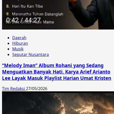
Daerah
Hiburan
Musik
Seputar Nusantara
“Melody Iman” Album Rohani yang Sedang
Menguatkan Banyak Hati, Karya Arief Arianto
Lee Layak Masuk Playlist Harian Umat Kristen
Tim Redaksi
27/05/2026