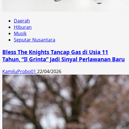
Daerah
Hiburan
Musik
Seputar Nusantara
Bless The Knights Tancap Gas di Usia 11
Tahun, “Il Grinta” Jadi Sinyal Perlawanan Baru
KamiluProbo01
22/04/2026