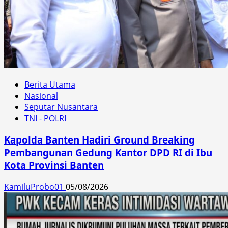
Berita Utama
Nasional
Seputar Nusantara
TNI - POLRI
Kapolda Banten Hadiri Ground Breaking
Pembangunan Gedung Kantor DPD RI di Ibu
Kota Provinsi Banten
KamiluProbo01
05/08/2026