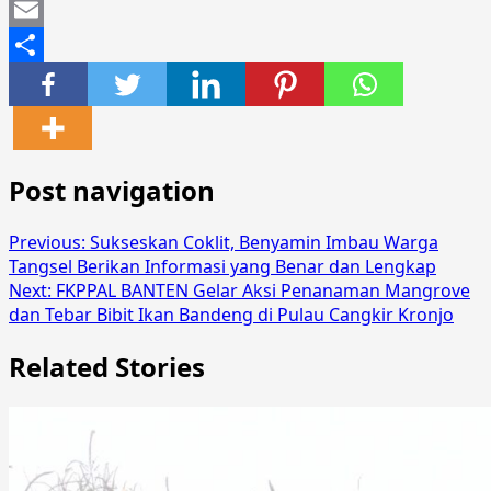
Mastodon
Email
Share
Post navigation
Previous:
Sukseskan Coklit, Benyamin Imbau Warga
Tangsel Berikan Informasi yang Benar dan Lengkap
Next:
FKPPAL BANTEN Gelar Aksi Penanaman Mangrove
dan Tebar Bibit Ikan Bandeng di Pulau Cangkir Kronjo
Related Stories