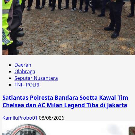
Daerah
Olahraga
Seputar Nusantara
TNI - POLRI
Satlantas Polresta Bandara Soetta Kawal Tim
Chelsea dan AC Milan Legend Tiba di Jakarta
KamiluProbo01
08/08/2026