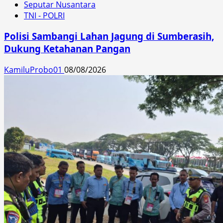
Seputar Nusantara
TNI - POLRI
Polisi Sambangi Lahan Jagung di Sumberasih,
Dukung Ketahanan Pangan
KamiluProbo01
08/08/2026