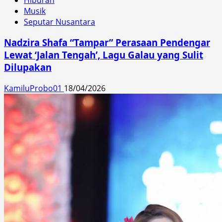
Musik
Seputar Nusantara
Nadzira Shafa “Tampar” Perasaan Pendengar
Lewat ‘Jalan Tengah’, Lagu Galau yang Sulit
Dilupakan
KamiluProbo01
18/04/2026