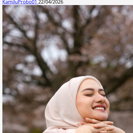
KamiluProbo01
22/04/2026