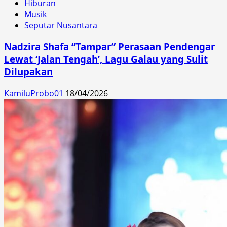
Hiburan
Musik
Seputar Nusantara
Nadzira Shafa “Tampar” Perasaan Pendengar
Lewat ‘Jalan Tengah’, Lagu Galau yang Sulit
Dilupakan
KamiluProbo01
18/04/2026