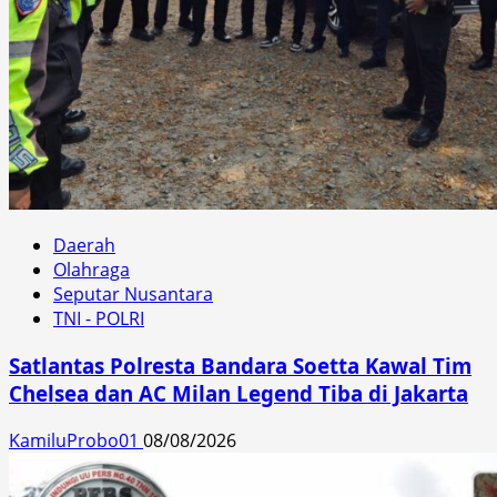
Daerah
Olahraga
Seputar Nusantara
TNI - POLRI
Satlantas Polresta Bandara Soetta Kawal Tim
Chelsea dan AC Milan Legend Tiba di Jakarta
KamiluProbo01
08/08/2026