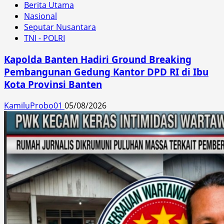
Berita Utama
Nasional
Seputar Nusantara
TNI - POLRI
Kapolda Banten Hadiri Ground Breaking
Pembangunan Gedung Kantor DPD RI di Ibu
Kota Provinsi Banten
KamiluProbo01
05/08/2026