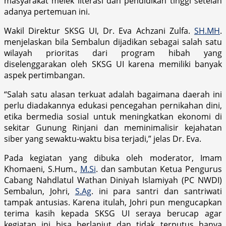
masyarakat melek literasi dan pendidikan tinggi setelah
adanya pertemuan ini.
Wakil Direktur SKSG UI, Dr. Eva Achzani Zulfa.
SH.MH
.
menjelaskan bila Sembalun dijadikan sebagai salah satu
wilayah prioritas dari program hibah yang
diselenggarakan oleh SKSG UI karena memiliki banyak
aspek pertimbangan.
“Salah satu alasan terkuat adalah bagaimana daerah ini
perlu diadakannya edukasi pencegahan pernikahan dini,
etika bermedia sosial untuk meningkatkan ekonomi di
sekitar Gunung Rinjani dan meminimalisir kejahatan
siber yang sewaktu-waktu bisa terjadi,” jelas Dr. Eva.
Pada kegiatan yang dibuka oleh moderator, Imam
Khomaeni, S.Hum.,
M.Si
. dan sambutan Ketua Pengurus
Cabang Nahdlatul Wathan Diniyah Islamiyah (PC NWDI)
Sembalun, Johri,
S.Ag
. ini para santri dan santriwati
tampak antusias. Karena itulah, Johri pun mengucapkan
terima kasih kepada SKSG UI seraya berucap agar
kegiatan ini bisa berlanjut dan tidak terputus hanya