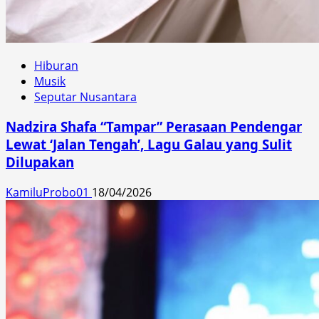
Hiburan
Musik
Seputar Nusantara
Nadzira Shafa “Tampar” Perasaan Pendengar
Lewat ‘Jalan Tengah’, Lagu Galau yang Sulit
Dilupakan
KamiluProbo01
18/04/2026