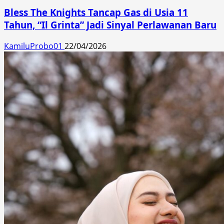
Bless The Knights Tancap Gas di Usia 11
Tahun, “Il Grinta” Jadi Sinyal Perlawanan Baru
KamiluProbo01
22/04/2026