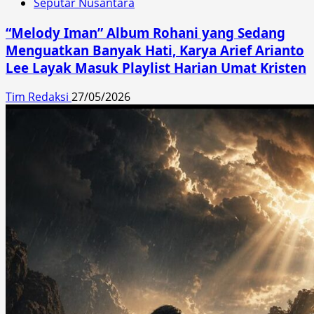
Seputar Nusantara
“Melody Iman” Album Rohani yang Sedang
Menguatkan Banyak Hati, Karya Arief Arianto
Lee Layak Masuk Playlist Harian Umat Kristen
Tim Redaksi
27/05/2026