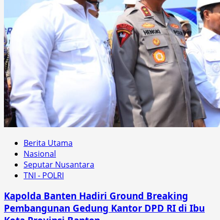
Berita Utama
Nasional
Seputar Nusantara
TNI - POLRI
Kapolda Banten Hadiri Ground Breaking
Pembangunan Gedung Kantor DPD RI di Ibu