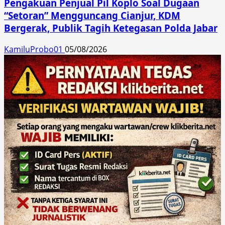
Pengakuan Penjual Pil Koplo Soal Dugaan
“Setoran” Mengguncang Cianjur, KDM
Bergerak, Publik Tagih Ketegasan Polda Jabar
KamiluProbo01
05/08/2026