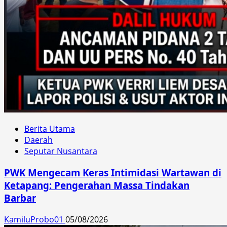
Berita Utama
Daerah
Seputar Nusantara
PWK Mengecam Keras Intimidasi Wartawan di
Ketapang: Pengerahan Massa Tindakan
Barbar
KamiluProbo01
05/08/2026