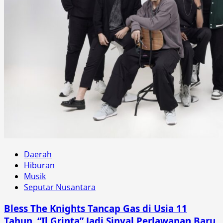
Daerah
Hiburan
Musik
Seputar Nusantara
Bless The Knights Tancap Gas di Usia 11
Tahun, “Il Grinta” Jadi Sinyal Perlawanan Baru