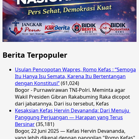
Berita Terpopuler
Usulan Pencopotan Wapres, Romo Kefas : “Semoga
Itu Hanya Isu Semata, Karena Itu Bertentangan
dengan Konstitusi”
(61,024)
Bogor - Purnawirawan TNI-Polri. Meminta agar
Wakil Presiden Gibran Rakabuming Raka dicopot
dari jabatannya. Dari isu tersebut, Kefas
Kesaksian Kefas Hervin Devananda: Dari Menuju
Panggung Perjuangan — Harapan yang Terus
Bersinar
(35,181)
Bogor, 22 Juni 2025 — Kefas Hervin Devananda,
yang lebih dikenal dengan panggilan "Romo Kefas",