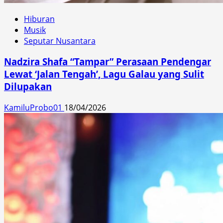
Hiburan
Musik
Seputar Nusantara
Nadzira Shafa “Tampar” Perasaan Pendengar
Lewat ‘Jalan Tengah’, Lagu Galau yang Sulit
Dilupakan
KamiluProbo01
18/04/2026