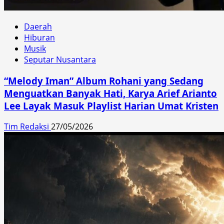
Daerah
Hiburan
Musik
Seputar Nusantara
“Melody Iman” Album Rohani yang Sedang
Menguatkan Banyak Hati, Karya Arief Arianto
Lee Layak Masuk Playlist Harian Umat Kristen
Tim Redaksi
27/05/2026