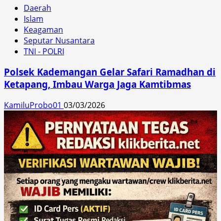
Daerah
Islam
Keagaman
Seputar Nusantara
TNI - POLRI
Polsek Kademangan Gelar Safari Ramadhan di
Ketapang, Imbau Warga Jaga Kamtibmas
KamiluProbo01
03/03/2026