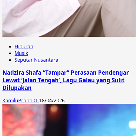
Hiburan
Musik
Seputar Nusantara
Nadzira Shafa “Tampar” Perasaan Pendengar
Lewat ‘Jalan Tengah’, Lagu Galau yang Sulit
Dilupakan
KamiluProbo01
18/04/2026