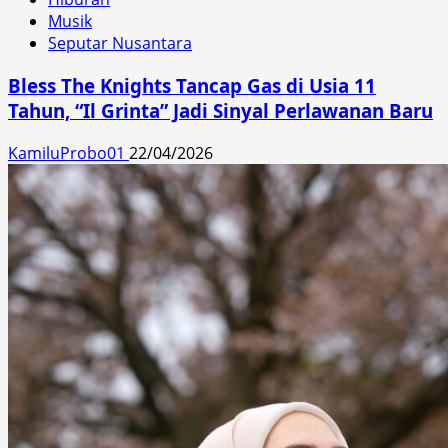
Musik
Seputar Nusantara
Bless The Knights Tancap Gas di Usia 11
Tahun, “Il Grinta” Jadi Sinyal Perlawanan Baru
KamiluProbo01
22/04/2026