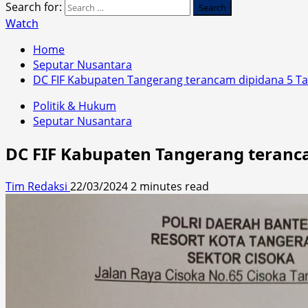
Search for:
Watch
Home
Seputar Nusantara
DC FIF Kabupaten Tangerang terancam dipidana 5 T
Politik & Hukum
Seputar Nusantara
DC FIF Kabupaten Tangerang teranc
Tim Redaksi
22/03/2024
2 minutes read