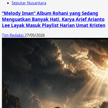
Seputar Nusantara
“Melody Iman” Album Rohani yang Sedang
Menguatkan Banyak Hati, Karya Arief Arianto
Lee Layak Masuk Playlist Harian Umat Kristen
Tim Redaksi
27/05/2026