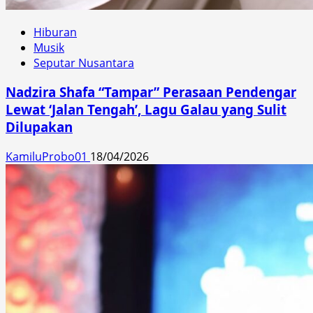
Hiburan
Musik
Seputar Nusantara
Nadzira Shafa “Tampar” Perasaan Pendengar
Lewat ‘Jalan Tengah’, Lagu Galau yang Sulit
Dilupakan
KamiluProbo01
18/04/2026