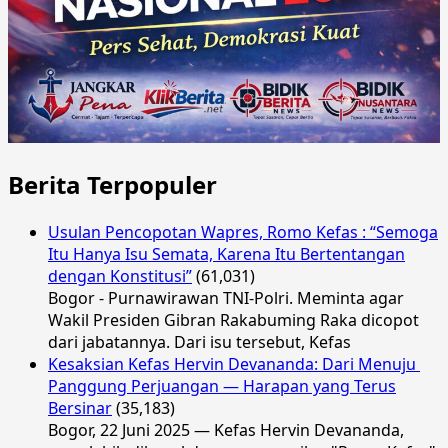
Berita Terpopuler
Usulan Pencopotan Wapres, Romo Kefas : “Semoga
Itu Hanya Isu Semata, Karena Itu Bertentangan
dengan Konstitusi”
(61,031)
Bogor - Purnawirawan TNI-Polri. Meminta agar
Wakil Presiden Gibran Rakabuming Raka dicopot
dari jabatannya. Dari isu tersebut, Kefas
Kesaksian Kefas Hervin Devananda: Dari Menuju
Panggung Perjuangan — Harapan yang Terus
Bersinar
(35,183)
Bogor, 22 Juni 2025 — Kefas Hervin Devananda,