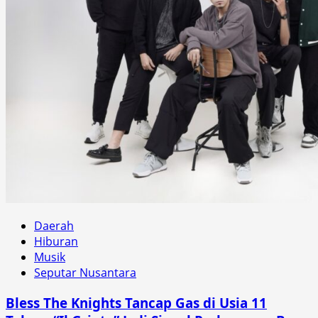
Daerah
Hiburan
Musik
Seputar Nusantara
Bless The Knights Tancap Gas di Usia 11