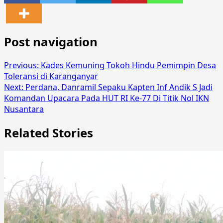
Post navigation
Previous:
Kades Kemuning Tokoh Hindu Pemimpin Desa
Toleransi di Karanganyar
Next:
Perdana, Danramil Sepaku Kapten Inf Andik S Jadi
Komandan Upacara Pada HUT RI Ke-77 Di Titik Nol IKN
Nusantara
Related Stories