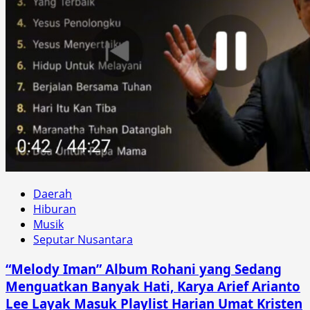
Daerah
Hiburan
Musik
Seputar Nusantara
“Melody Iman” Album Rohani yang Sedang
Menguatkan Banyak Hati, Karya Arief Arianto
Lee Layak Masuk Playlist Harian Umat Kristen