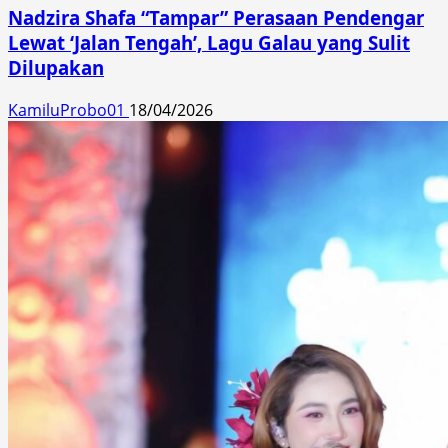
Nadzira Shafa “Tampar” Perasaan Pendengar
Lewat ‘Jalan Tengah’, Lagu Galau yang Sulit
Dilupakan
KamiluProbo01
18/04/2026