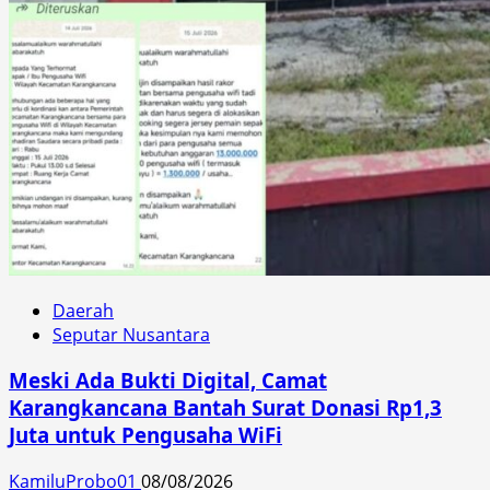
Daerah
Seputar Nusantara
Meski Ada Bukti Digital, Camat
Karangkancana Bantah Surat Donasi Rp1,3
Juta untuk Pengusaha WiFi
KamiluProbo01
08/08/2026