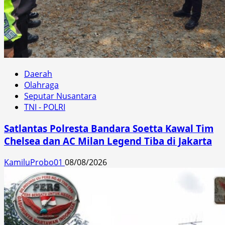
Daerah
Olahraga
Seputar Nusantara
TNI - POLRI
Satlantas Polresta Bandara Soetta Kawal Tim
Chelsea dan AC Milan Legend Tiba di Jakarta
KamiluProbo01
08/08/2026