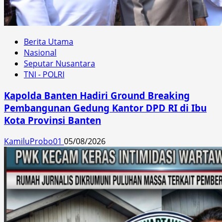
Berita Utama
Nasional
Seputar Nusantara
TNI - POLRI
Kapolda Banten Hadiri Ground Breaking
Pembangunan Gedung Kantor DPD RI di Ibu
Kota Provinsi Banten
KamiluProbo01
05/08/2026