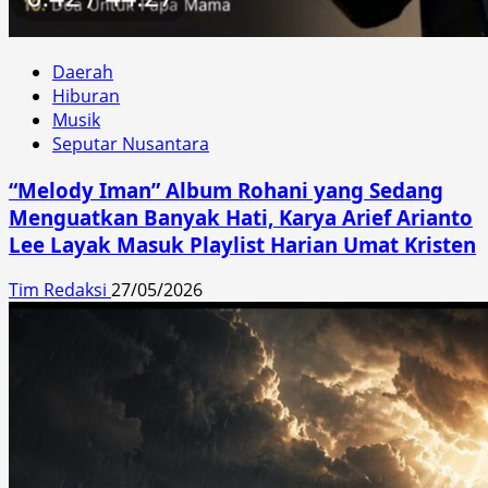
Daerah
Hiburan
Musik
Seputar Nusantara
“Melody Iman” Album Rohani yang Sedang
Menguatkan Banyak Hati, Karya Arief Arianto
Lee Layak Masuk Playlist Harian Umat Kristen
Tim Redaksi
27/05/2026