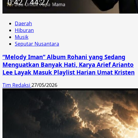
Daerah
Hiburan
Musik
Seputar Nusantara
“Melody Iman” Album Rohani yang Sedang
Menguatkan Banyak Hati, Karya Arief Arianto
Lee Layak Masuk Playlist Harian Umat Kristen
Tim Redaksi
27/05/2026