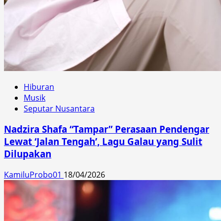
Hiburan
Musik
Seputar Nusantara
Nadzira Shafa “Tampar” Perasaan Pendengar
Lewat ‘Jalan Tengah’, Lagu Galau yang Sulit
Dilupakan
KamiluProbo01
18/04/2026