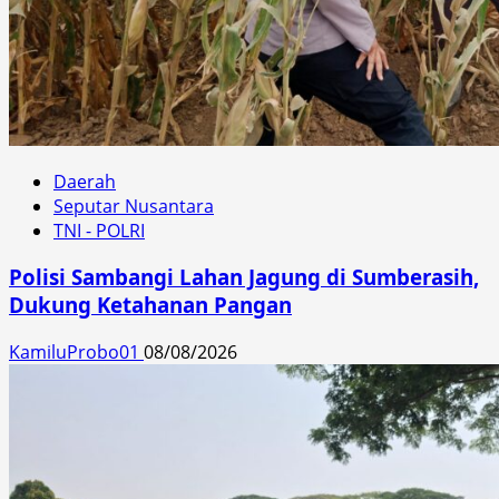
Daerah
Seputar Nusantara
TNI - POLRI
Polisi Sambangi Lahan Jagung di Sumberasih,
Dukung Ketahanan Pangan
KamiluProbo01
08/08/2026