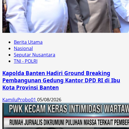
Berita Utama
Nasional
Seputar Nusantara
TNI - POLRI
Kapolda Banten Hadiri Ground Breaking
Pembangunan Gedung Kantor DPD RI di Ibu
Kota Provinsi Banten
KamiluProbo01
05/08/2026