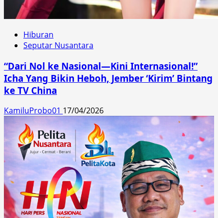
Hiburan
Seputar Nusantara
“Dari Nol ke Nasional—Kini Internasional!”
Icha Yang Bikin Heboh, Jember ‘Kirim’ Bintang
ke TV China
KamiluProbo01
17/04/2026