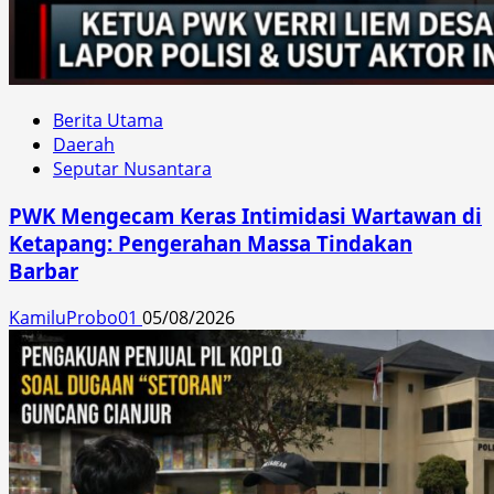
Berita Utama
Daerah
Seputar Nusantara
PWK Mengecam Keras Intimidasi Wartawan di
Ketapang: Pengerahan Massa Tindakan
Barbar
KamiluProbo01
05/08/2026