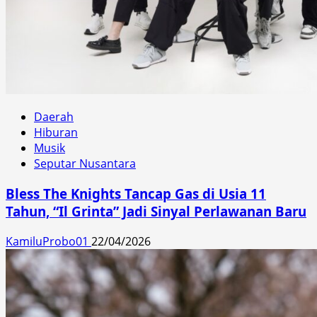
Daerah
Hiburan
Musik
Seputar Nusantara
Bless The Knights Tancap Gas di Usia 11
Tahun, “Il Grinta” Jadi Sinyal Perlawanan Baru
KamiluProbo01
22/04/2026