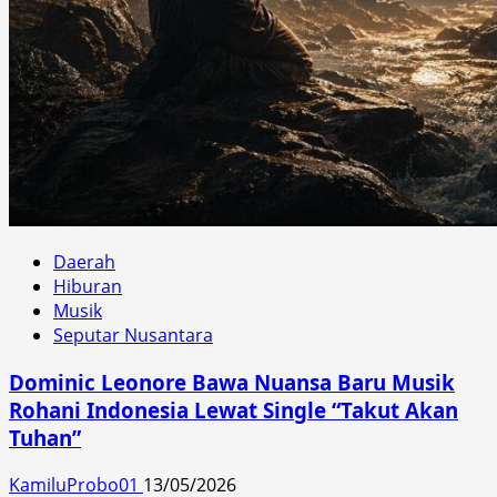
Daerah
Hiburan
Musik
Seputar Nusantara
Dominic Leonore Bawa Nuansa Baru Musik
Rohani Indonesia Lewat Single “Takut Akan
Tuhan”
KamiluProbo01
13/05/2026