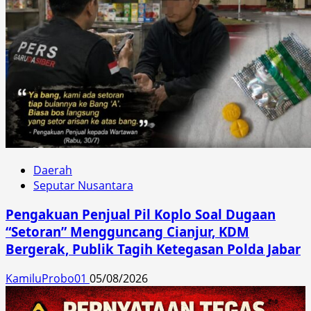
Daerah
Seputar Nusantara
Pengakuan Penjual Pil Koplo Soal Dugaan
“Setoran” Mengguncang Cianjur, KDM
Bergerak, Publik Tagih Ketegasan Polda Jabar
KamiluProbo01
05/08/2026