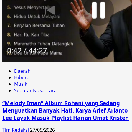
Daerah
Hiburan
Musik
Seputar Nusantara
“Melody Iman” Album Rohani yang Sedang
Menguatkan Banyak Hati, Karya Arief Arianto
Lee Layak Masuk Playlist Harian Umat Kristen
Tim Redaksi
27/05/2026