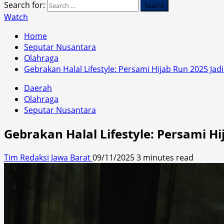
Search for:
Watch
Home
Seputar Nusantara
Olahraga
Gebrakan Halal Lifestyle: Persami Hijab Run 2025 Ja
Daerah
Olahraga
Seputar Nusantara
Gebrakan Halal Lifestyle: Persami H
Tim Redaksi Jawa Barat
09/11/2025
3 minutes read