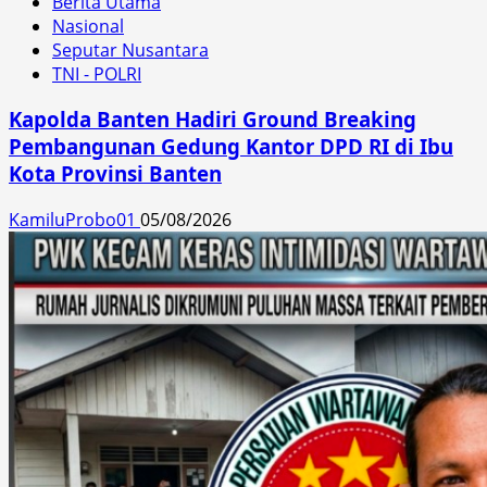
Berita Utama
Nasional
Seputar Nusantara
TNI - POLRI
Kapolda Banten Hadiri Ground Breaking
Pembangunan Gedung Kantor DPD RI di Ibu
Kota Provinsi Banten
KamiluProbo01
05/08/2026