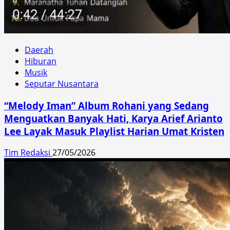
Daerah
Hiburan
Musik
Seputar Nusantara
“Melody Iman” Album Rohani yang Sedang
Menguatkan Banyak Hati, Karya Arief Arianto
Lee Layak Masuk Playlist Harian Umat Kristen
Tim Redaksi
27/05/2026