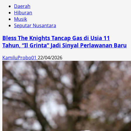
Daerah
Hiburan
Musik
Seputar Nusantara
Bless The Knights Tancap Gas di Usia 11
Tahun, “Il Grinta” Jadi Sinyal Perlawanan Baru
KamiluProbo01
22/04/2026