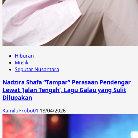
Hiburan
Musik
Seputar Nusantara
Nadzira Shafa “Tampar” Perasaan Pendengar
Lewat ‘Jalan Tengah’, Lagu Galau yang Sulit
Dilupakan
KamiluProbo01
18/04/2026