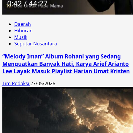
Daerah
Hiburan
Musik
Seputar Nusantara
“Melody Iman” Album Rohani yang Sedang
Menguatkan Banyak Hati, Karya Arief Arianto
Lee Layak Masuk Playlist Harian Umat Kristen
Tim Redaksi
27/05/2026