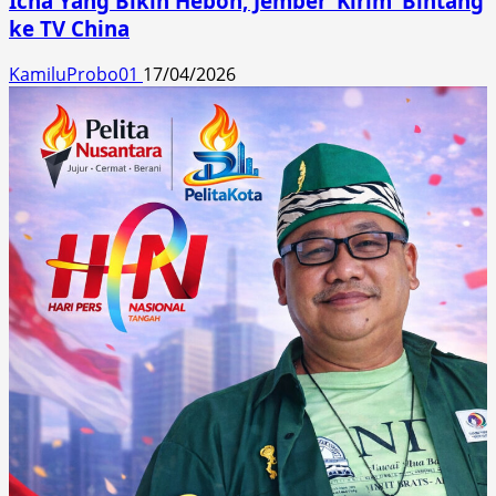
Icha Yang Bikin Heboh, Jember ‘Kirim’ Bintang
ke TV China
KamiluProbo01
17/04/2026