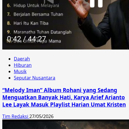
Daerah
Hiburan
Musik
Seputar Nusantara
“Melody Iman” Album Rohani yang Sedang
Menguatkan Banyak Hati, Karya Arief Arianto
Lee Layak Masuk Playlist Harian Umat Kristen
Tim Redaksi
27/05/2026