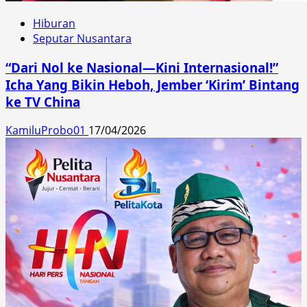
Hiburan
Seputar Nusantara
“Dari Nol ke Nasional—Kini Internasional!”
Icha Yang Bikin Heboh, Jember ‘Kirim’ Bintang
ke TV China
KamiluProbo01
17/04/2026