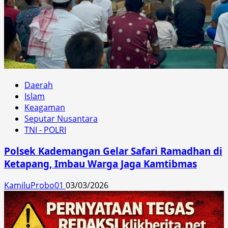
Daerah
Islam
Keagaman
Seputar Nusantara
TNI - POLRI
Polsek Kademangan Gelar Safari Ramadhan di
Ketapang, Imbau Warga Jaga Kamtibmas
KamiluProbo01
03/03/2026