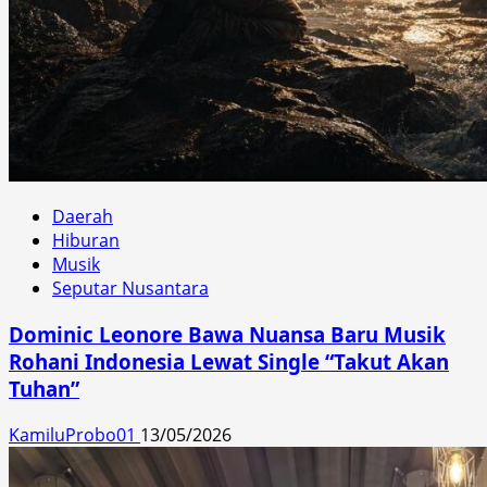
Daerah
Hiburan
Musik
Seputar Nusantara
Dominic Leonore Bawa Nuansa Baru Musik
Rohani Indonesia Lewat Single “Takut Akan
Tuhan”
KamiluProbo01
13/05/2026