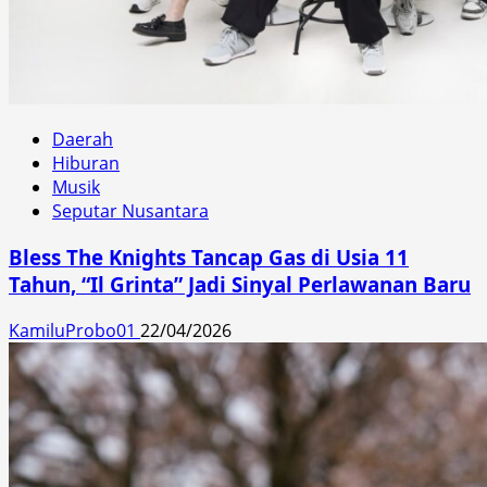
Daerah
Hiburan
Musik
Seputar Nusantara
Bless The Knights Tancap Gas di Usia 11
Tahun, “Il Grinta” Jadi Sinyal Perlawanan Baru
KamiluProbo01
22/04/2026