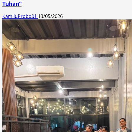
Tuhan”
KamiluProbo01
13/05/2026