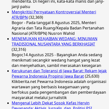
menderita. Di negeri ini, kata-kata manis dan janji-
janji palsu
Mengkritisi Pernyataan Kontroversial Menteri
ATR/BPN
(32,369)
Bogor - Pada tanggal 8 Agustus 2025, Menteri
Agraria dan Tata Ruang/Kepala Badan Pertanahan
Nasional (ATR/BPN) Nusron Wahid
MENEMUKAN KEAJAIBAN WEDANG: MINUMAN
TRADISIONAL NUSANTARA YANG BERKHASIAT
(32,316)
Bogor,14 Agustus 2025 - Bayangkan Anda sedang
menikmati secangkir wedang hangat yang lezat
dan menyehatkan, sambil merasakan kesegaran
Kerukunan dan Toleransi di Jawa Barat: Rekam Jejak
Pewarna Indonesia Propinsi Jawa Barat
(25,630)
Klikberita.net Pewarna Indonesia adalah organisasi
wartawan yang berbasis keagamaan yang
berfokus pada pengembangan dan pemberdayaan
masyarakat melalui jurnalistik
Mengenal Lebih Dekat Sosok Kefas Hervin
Devananda: Aktivis, Jurnalis, dan Politisi PSI