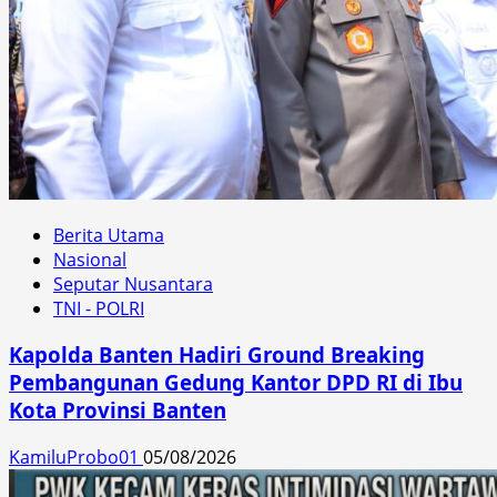
Berita Utama
Nasional
Seputar Nusantara
TNI - POLRI
Kapolda Banten Hadiri Ground Breaking
Pembangunan Gedung Kantor DPD RI di Ibu
Kota Provinsi Banten
KamiluProbo01
05/08/2026