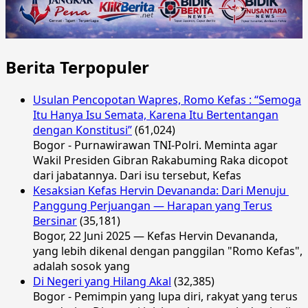
Berita Terpopuler
Usulan Pencopotan Wapres, Romo Kefas : “Semoga
Itu Hanya Isu Semata, Karena Itu Bertentangan
dengan Konstitusi”
(61,024)
Bogor - Purnawirawan TNI-Polri. Meminta agar
Wakil Presiden Gibran Rakabuming Raka dicopot
dari jabatannya. Dari isu tersebut, Kefas
Kesaksian Kefas Hervin Devananda: Dari Menuju
Panggung Perjuangan — Harapan yang Terus
Bersinar
(35,181)
Bogor, 22 Juni 2025 — Kefas Hervin Devananda,
yang lebih dikenal dengan panggilan "Romo Kefas",
adalah sosok yang
Di Negeri yang Hilang Akal
(32,385)
Bogor - Pemimpin yang lupa diri, rakyat yang terus