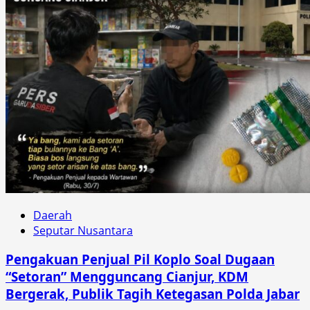
Daerah
Seputar Nusantara
Pengakuan Penjual Pil Koplo Soal Dugaan
“Setoran” Mengguncang Cianjur, KDM
Bergerak, Publik Tagih Ketegasan Polda Jabar