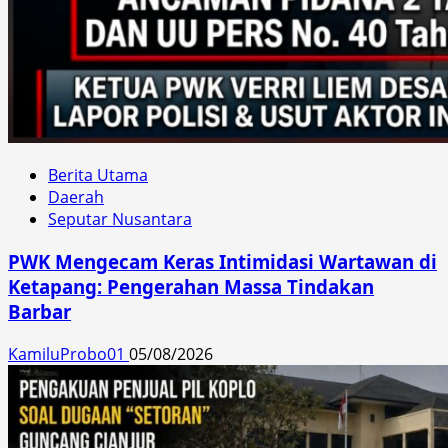
Berita Utama
Daerah
Seputar Nusantara
PWK Mengecam Keras Intimidasi Wartawan di
Ketapang: Pengerahan Massa Tindakan
Barbar
KamiluProbo01
05/08/2026