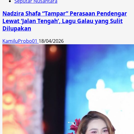
Seputar Nusantara
Nadzira Shafa “Tampar” Perasaan Pendengar
Lewat ‘Jalan Tengah’, Lagu Galau yang Sulit
Dilupakan
KamiluProbo01
18/04/2026