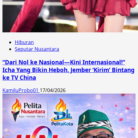
Hiburan
Seputar Nusantara
“Dari Nol ke Nasional—Kini Internasional!”
Icha Yang Bikin Heboh, Jember ‘Kirim’ Bintang
ke TV China
KamiluProbo01
17/04/2026