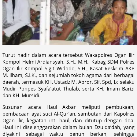
Turut hadir dalam acara tersebut Wakapolres Ogan Ilir
Kompol Helmi Ardiansyah, S.H., M.H., Kabag SDM Polres
Ogan Ilir Kompol Sigit Widodo, S.H., Kasat Reskrim AKP
M. Ilham, S.I.K., dan sejumlah tokoh agama dari berbagai
daerah, termasuk KH. Ustadz M. Abror, Sif, Spd, Lc selaku
Mudir Ponpes Syafa’atut Thulab, serta KH. Imam Barizi
dan KH. Mursidi.
Susunan acara Haul Akbar meliputi pembukaan,
pembacaan ayat suci Al-Qur’an, sambutan dari Kapolres
Ogan Ilir, kegiatan inti haul, dan ditutup dengan doa.
Haul ini diselenggarakan dalam bulan Dzulqa’dah, yang
diyakini sebagai waktu penuh berkah, sehingga