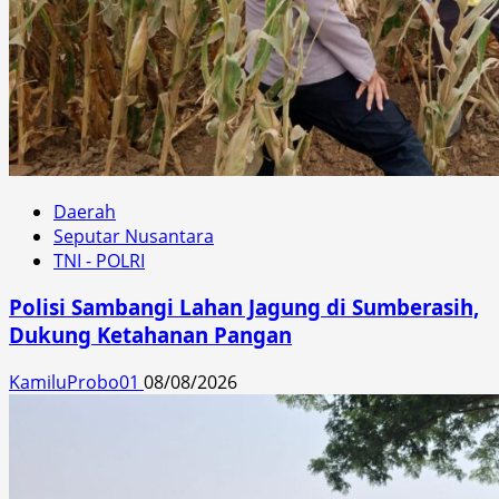
Daerah
Seputar Nusantara
TNI - POLRI
Polisi Sambangi Lahan Jagung di Sumberasih,
Dukung Ketahanan Pangan
KamiluProbo01
08/08/2026