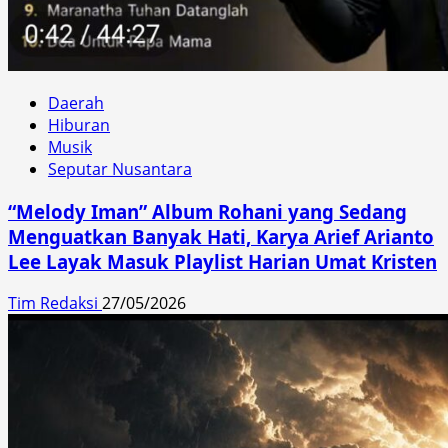
Daerah
Hiburan
Musik
Seputar Nusantara
“Melody Iman” Album Rohani yang Sedang
Menguatkan Banyak Hati, Karya Arief Arianto
Lee Layak Masuk Playlist Harian Umat Kristen
Tim Redaksi
27/05/2026