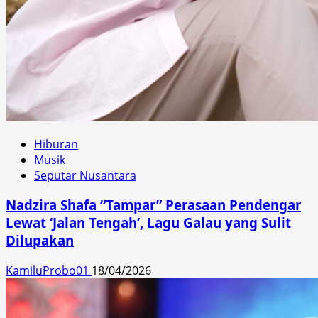
Hiburan
Musik
Seputar Nusantara
Nadzira Shafa “Tampar” Perasaan Pendengar
Lewat ‘Jalan Tengah’, Lagu Galau yang Sulit
Dilupakan
KamiluProbo01
18/04/2026