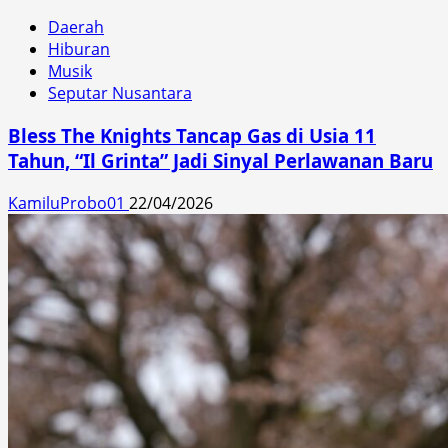
Daerah
Hiburan
Musik
Seputar Nusantara
Bless The Knights Tancap Gas di Usia 11
Tahun, “Il Grinta” Jadi Sinyal Perlawanan Baru
KamiluProbo01
22/04/2026