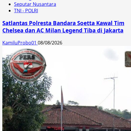
Seputar Nusantara
TNI - POLRI
Satlantas Polresta Bandara Soetta Kawal Tim
Chelsea dan AC Milan Legend Tiba di Jakarta
KamiluProbo01
08/08/2026