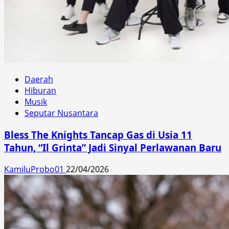
Daerah
Hiburan
Musik
Seputar Nusantara
Bless The Knights Tancap Gas di Usia 11
Tahun, “Il Grinta” Jadi Sinyal Perlawanan Baru
KamiluProbo01
22/04/2026