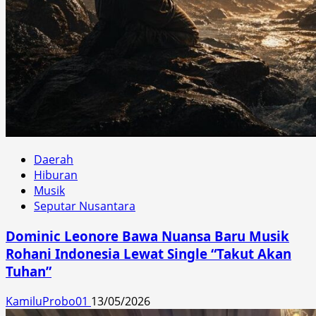
Daerah
Hiburan
Musik
Seputar Nusantara
Dominic Leonore Bawa Nuansa Baru Musik
Rohani Indonesia Lewat Single “Takut Akan
Tuhan”
KamiluProbo01
13/05/2026