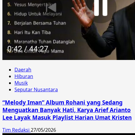
Daerah
Hiburan
Musik
Seputar Nusantara
“Melody Iman” Album Rohani yang Sedang
Menguatkan Banyak Hati, Karya Arief Arianto
Lee Layak Masuk Playlist Harian Umat Kristen
Tim Redaksi
27/05/2026