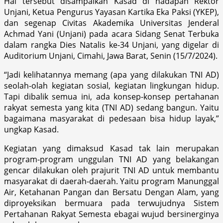
Hal tersebut disampaikan Kasad di hadapan Rektor
Unjani, Ketua Pengurus Yayasan Kartika Eka Paksi (YKEP),
dan segenap Civitas Akademika Universitas Jenderal
Achmad Yani (Unjani) pada acara Sidang Senat Terbuka
dalam rangka Dies Natalis ke-34 Unjani, yang digelar di
Auditorium Unjani, Cimahi, Jawa Barat, Senin (15/7/2024).
“Jadi kelihatannya memang (apa yang dilakukan TNI AD)
seolah-olah kegiatan sosial, kegiatan lingkungan hidup.
Tapi dibalik semua ini, ada konsep-konsep pertahanan
rakyat semesta yang kita (TNI AD) sedang bangun. Yaitu
bagaimana masyarakat di pedesaan bisa hidup layak,”
ungkap Kasad.
Kegiatan yang dimaksud Kasad tak lain merupakan
program-program unggulan TNI AD yang belakangan
gencar dilakukan oleh prajurit TNI AD untuk membantu
masyarakat di daerah-daerah. Yaitu program Manunggal
Air, Ketahanan Pangan dan Bersatu Dengan Alam, yang
diproyeksikan bermuara pada terwujudnya Sistem
Pertahanan Rakyat Semesta ebagai wujud bersinerginya