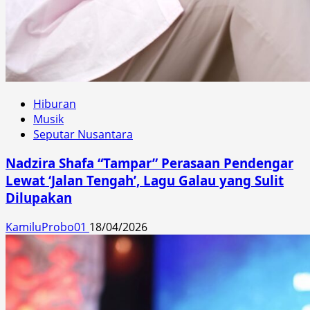
Hiburan
Musik
Seputar Nusantara
Nadzira Shafa “Tampar” Perasaan Pendengar
Lewat ‘Jalan Tengah’, Lagu Galau yang Sulit
Dilupakan
KamiluProbo01
18/04/2026