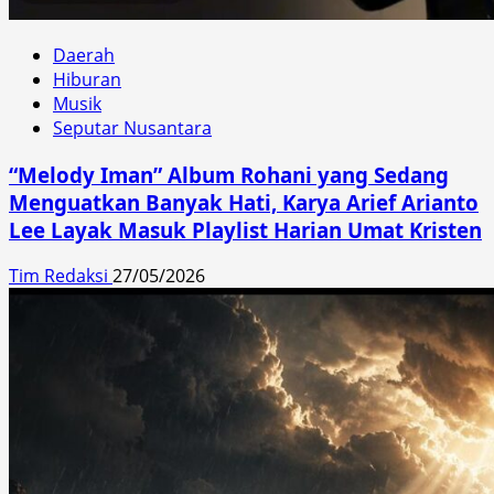
Daerah
Hiburan
Musik
Seputar Nusantara
“Melody Iman” Album Rohani yang Sedang
Menguatkan Banyak Hati, Karya Arief Arianto
Lee Layak Masuk Playlist Harian Umat Kristen
Tim Redaksi
27/05/2026