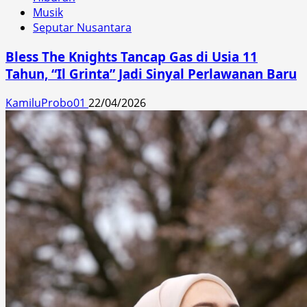
Musik
Seputar Nusantara
Bless The Knights Tancap Gas di Usia 11
Tahun, “Il Grinta” Jadi Sinyal Perlawanan Baru
KamiluProbo01
22/04/2026