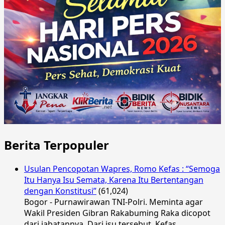
Berita Terpopuler
Usulan Pencopotan Wapres, Romo Kefas : “Semoga
Itu Hanya Isu Semata, Karena Itu Bertentangan
dengan Konstitusi”
(61,024)
Bogor - Purnawirawan TNI-Polri. Meminta agar
Wakil Presiden Gibran Rakabuming Raka dicopot
dari jabatannya. Dari isu tersebut, Kefas