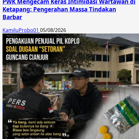
PWK Mengecam Keras Intimidasi Wartawan di
Ketapang: Pengerahan Massa Tindakan
Barbar
KamiluProbo01
05/08/2026