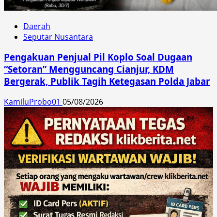
Daerah
Seputar Nusantara
Pengakuan Penjual Pil Koplo Soal Dugaan
“Setoran” Mengguncang Cianjur, KDM
Bergerak, Publik Tagih Ketegasan Polda Jabar
KamiluProbo01
05/08/2026