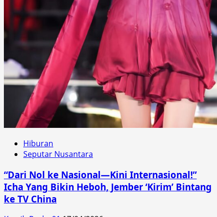
Hiburan
Seputar Nusantara
“Dari Nol ke Nasional—Kini Internasional!”
Icha Yang Bikin Heboh, Jember ‘Kirim’ Bintang
ke TV China