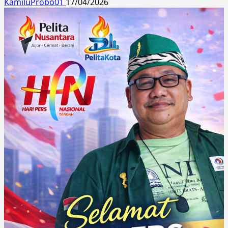
KamiluProbo01
17/04/2026