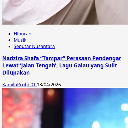
Hiburan
Musik
Seputar Nusantara
Nadzira Shafa “Tampar” Perasaan Pendengar
Lewat ‘Jalan Tengah’, Lagu Galau yang Sulit
Dilupakan
KamiluProbo01
18/04/2026