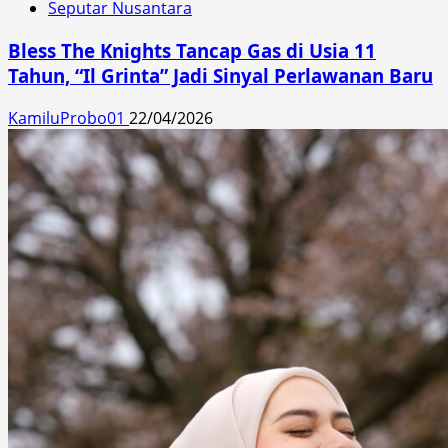
Seputar Nusantara
Bless The Knights Tancap Gas di Usia 11
Tahun, “Il Grinta” Jadi Sinyal Perlawanan Baru
KamiluProbo01
22/04/2026