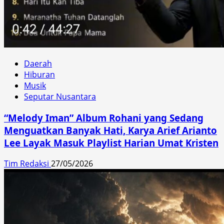
Daerah
Hiburan
Musik
Seputar Nusantara
“Melody Iman” Album Rohani yang Sedang
Menguatkan Banyak Hati, Karya Arief Arianto
Lee Layak Masuk Playlist Harian Umat Kristen
Tim Redaksi
27/05/2026