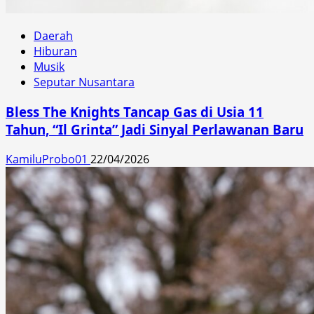
Daerah
Hiburan
Musik
Seputar Nusantara
Bless The Knights Tancap Gas di Usia 11
Tahun, “Il Grinta” Jadi Sinyal Perlawanan Baru
KamiluProbo01
22/04/2026