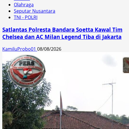
Olahraga
Seputar Nusantara
TNI - POLRI
Satlantas Polresta Bandara Soetta Kawal Tim
Chelsea dan AC Milan Legend Tiba di Jakarta
KamiluProbo01
08/08/2026