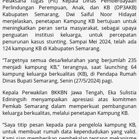
Pelaksana tugas (Plt) Kepala Dinas Pemberdayaan
Perlindungan Perempuan, Anak, dan KB (DP3AKB)
Kabupaten Semarang, Dwi Saiful Noor Hidayat
menjelaskan, penetapan Kampung KB bertujuan untuk
meningkatkan peran serta masyarakat, sebagai upaya
penguatan institusi keluarga, untuk percepatan
penurunan kasus stunting. Sampai Mei 2024, telah ada
124 kampung KB di Kabupaten Semarang.
“Targetnya semua desa/kelurahan yang berjumlah 235
menjadi kampung KB,” terangnya, saat launching 64
kampung keluarga berkualitas (KB), di Pendapa Rumah
Dinas Bupati Semarang, Senin (27/5/2024) pagi.
Kepala Perwakilan BKKBN Jawa Tengah, Eka Sulistia
Ediningsih menyampaikan apresiasi atas komitmen
Pemkab Semarang dalam memperkuat pembangunan
keluarga berkualitas, melalui penetapan Kampung KB.
“Saya titip pesan kepada para pengelola kampung KB,
untuk membuat rumah data kependudukan yang valid.
Kami siap memberikan pembekalan tentang mekanisme