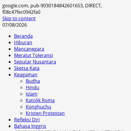
google.com, pub-9030184842601653, DIRECT,
f08c47fec0942fa0
Skip to content
07/08/2026
Beranda
Hiburan
Mancanegara
Merajut Toleransi
Seputar Nusantara
Sketsa Kata
Keagaman
Budha
Hindu
Islam
Katolik Roma
Konghuchu
Kristen Protestan
Refleksi Diri
Bahasa Inggris