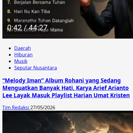
Daerah
Hiburan
Musik
Seputar Nusantara
“Melody Iman” Album Rohani yang Sedang
Menguatkan Banyak Hati, Karya Arief Arianto
Lee Layak Masuk Playlist Harian Umat Kristen
Tim Redaksi
27/05/2026