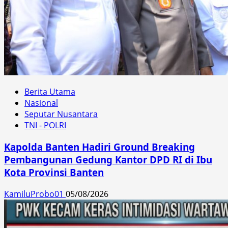
Berita Utama
Nasional
Seputar Nusantara
TNI - POLRI
Kapolda Banten Hadiri Ground Breaking
Pembangunan Gedung Kantor DPD RI di Ibu
Kota Provinsi Banten
KamiluProbo01
05/08/2026