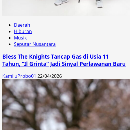
Daerah
Hiburan
Musik
Seputar Nusantara
Bless The Knights Tancap Gas di Usia 11
Tahun, “Il Grinta” Jadi Sinyal Perlawanan Baru
KamiluProbo01
22/04/2026