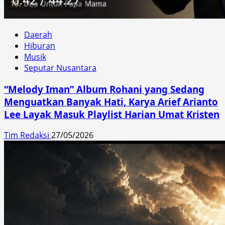
Daerah
Hiburan
Musik
Seputar Nusantara
“Melody Iman” Album Rohani yang Sedang
Menguatkan Banyak Hati, Karya Arief Arianto
Lee Layak Masuk Playlist Harian Umat Kristen
Tim Redaksi
27/05/2026