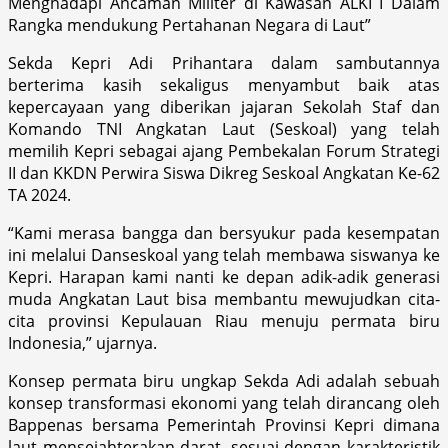
Menghadapi Ancaman Militer di Kawasan ALKI I Dalam
Rangka mendukung Pertahanan Negara di Laut”
Sekda Kepri Adi Prihantara dalam sambutannya
berterima kasih sekaligus menyambut baik atas
kepercayaan yang diberikan jajaran Sekolah Staf dan
Komando TNI Angkatan Laut (Seskoal) yang telah
memilih Kepri sebagai ajang Pembekalan Forum Strategi
II dan KKDN Perwira Siswa Dikreg Seskoal Angkatan Ke-62
TA 2024.
“Kami merasa bangga dan bersyukur pada kesempatan
ini melalui Danseskoal yang telah membawa siswanya ke
Kepri. Harapan kami nanti ke depan adik-adik generasi
muda Angkatan Laut bisa membantu mewujudkan cita-
cita provinsi Kepulauan Riau menuju permata biru
Indonesia,” ujarnya.
Konsep permata biru ungkap Sekda Adi adalah sebuah
konsep transformasi ekonomi yang telah dirancang oleh
Bappenas bersama Pemerintah Provinsi Kepri dimana
laut mensejahterakan darat, sesuai dengan karakteristik