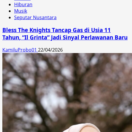
Hiburan
Musik
Seputar Nusantara
Bless The Knights Tancap Gas di Usia 11
Tahun, “Il Grinta” Jadi Sinyal Perlawanan Baru
KamiluProbo01
22/04/2026