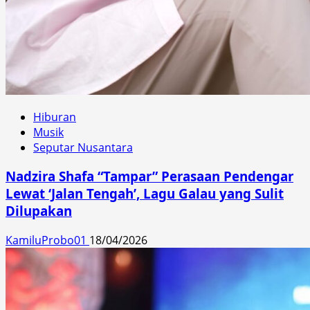
Hiburan
Musik
Seputar Nusantara
Nadzira Shafa “Tampar” Perasaan Pendengar
Lewat ‘Jalan Tengah’, Lagu Galau yang Sulit
Dilupakan
KamiluProbo01
18/04/2026