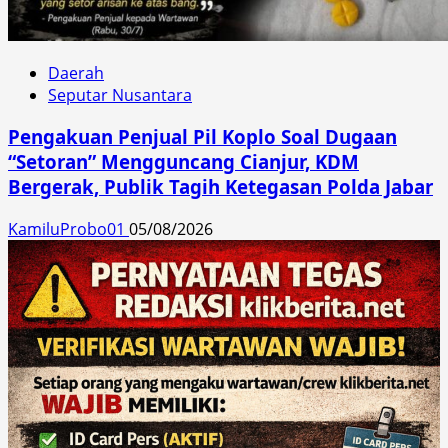
Daerah
Seputar Nusantara
Pengakuan Penjual Pil Koplo Soal Dugaan
“Setoran” Mengguncang Cianjur, KDM
Bergerak, Publik Tagih Ketegasan Polda Jabar
KamiluProbo01
05/08/2026