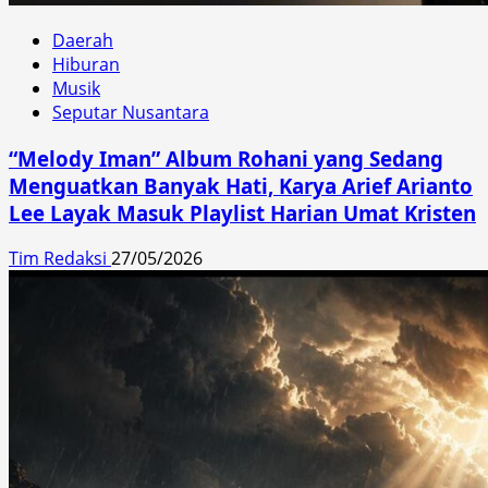
Daerah
Hiburan
Musik
Seputar Nusantara
“Melody Iman” Album Rohani yang Sedang
Menguatkan Banyak Hati, Karya Arief Arianto
Lee Layak Masuk Playlist Harian Umat Kristen
Tim Redaksi
27/05/2026