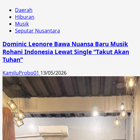
Daerah
Hiburan
Musik
Seputar Nusantara
Dominic Leonore Bawa Nuansa Baru Musik
Rohani Indonesia Lewat Single “Takut Akan
Tuhan”
KamiluProbo01
13/05/2026