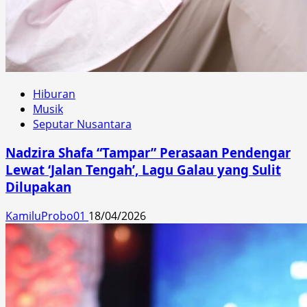
Hiburan
Musik
Seputar Nusantara
Nadzira Shafa “Tampar” Perasaan Pendengar
Lewat ‘Jalan Tengah’, Lagu Galau yang Sulit
Dilupakan
KamiluProbo01
18/04/2026