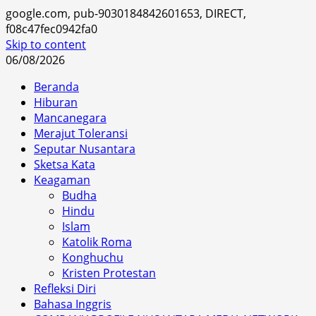
google.com, pub-9030184842601653, DIRECT,
f08c47fec0942fa0
Skip to content
06/08/2026
Beranda
Hiburan
Mancanegara
Merajut Toleransi
Seputar Nusantara
Sketsa Kata
Keagaman
Budha
Hindu
Islam
Katolik Roma
Konghuchu
Kristen Protestan
Refleksi Diri
Bahasa Inggris