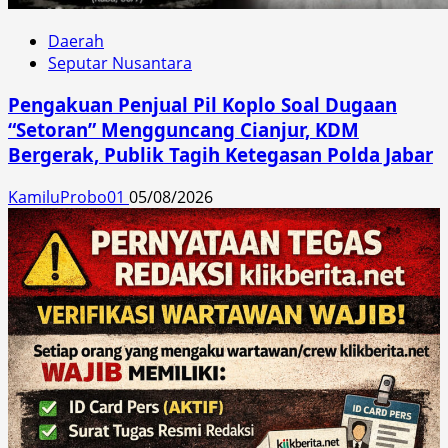
Daerah
Seputar Nusantara
Pengakuan Penjual Pil Koplo Soal Dugaan
“Setoran” Mengguncang Cianjur, KDM
Bergerak, Publik Tagih Ketegasan Polda Jabar
KamiluProbo01
05/08/2026