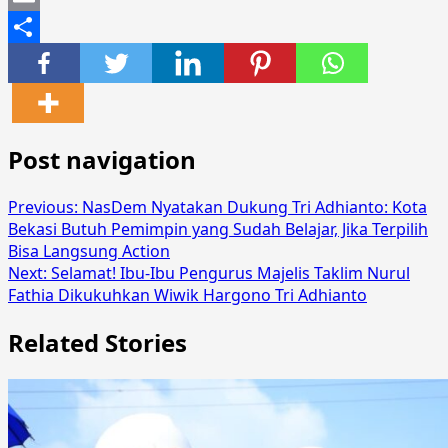
Email
Share
Post navigation
Previous:
NasDem Nyatakan Dukung Tri Adhianto: Kota
Bekasi Butuh Pemimpin yang Sudah Belajar, Jika Terpilih
Bisa Langsung Action
Next:
Selamat! Ibu-Ibu Pengurus Majelis Taklim Nurul
Fathia Dikukuhkan Wiwik Hargono Tri Adhianto
Related Stories