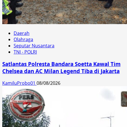
Daerah
Olahraga
Seputar Nusantara
TNI - POLRI
Satlantas Polresta Bandara Soetta Kawal Tim
Chelsea dan AC Milan Legend Tiba di Jakarta
KamiluProbo01
08/08/2026