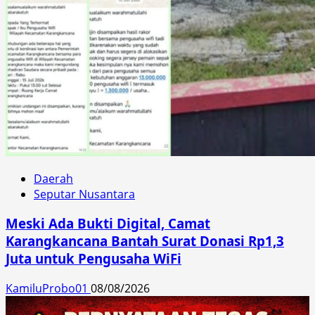
Daerah
Seputar Nusantara
Meski Ada Bukti Digital, Camat
Karangkancana Bantah Surat Donasi Rp1,3
Juta untuk Pengusaha WiFi
KamiluProbo01
08/08/2026