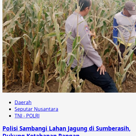
Daerah
Seputar Nusantara
TNI - POLRI
Polisi Sambangi Lahan Jagung di Sumberasih,
Dukung Ketahanan Pangan