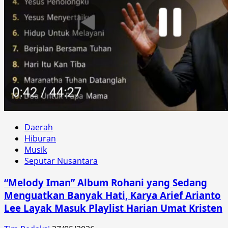
Daerah
Hiburan
Musik
Seputar Nusantara
“Melody Iman” Album Rohani yang Sedang
Menguatkan Banyak Hati, Karya Arief Arianto
Lee Layak Masuk Playlist Harian Umat Kristen