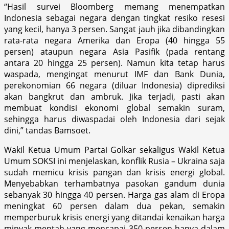
“Hasil survei Bloomberg memang menempatkan
Indonesia sebagai negara dengan tingkat resiko resesi
yang kecil, hanya 3 persen. Sangat jauh jika dibandingkan
rata-rata negara Amerika dan Eropa (40 hingga 55
persen) ataupun negara Asia Pasifik (pada rentang
antara 20 hingga 25 persen). Namun kita tetap harus
waspada, mengingat menurut IMF dan Bank Dunia,
perekonomian 66 negara (diluar Indonesia) diprediksi
akan bangkrut dan ambruk. Jika terjadi, pasti akan
membuat kondisi ekonomi global semakin suram,
sehingga harus diwaspadai oleh Indonesia dari sejak
dini,” tandas Bamsoet.
Wakil Ketua Umum Partai Golkar sekaligus Wakil Ketua
Umum SOKSI ini menjelaskan, konflik Rusia – Ukraina saja
sudah memicu krisis pangan dan krisis energi global.
Menyebabkan terhambatnya pasokan gandum dunia
sebanyak 30 hingga 40 persen. Harga gas alam di Eropa
meningkat 60 persen dalam dua pekan, semakin
memperburuk krisis energi yang ditandai kenaikan harga
minyak mentah yang mencapai 350 persen hanya dalam