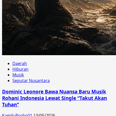
Daerah
Hiburan
Musik
Seputar Nusantara
Dominic Leonore Bawa Nuansa Baru Musik
Rohani Indonesia Lewat Single “Takut Akan
Tuhan”
KamiluProbo01
13/05/2026