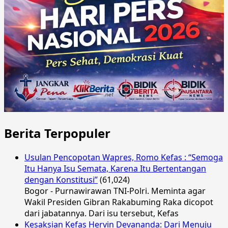
Berita Terpopuler
Usulan Pencopotan Wapres, Romo Kefas : “Semoga
Itu Hanya Isu Semata, Karena Itu Bertentangan
dengan Konstitusi”
(61,024)
Bogor - Purnawirawan TNI-Polri. Meminta agar
Wakil Presiden Gibran Rakabuming Raka dicopot
dari jabatannya. Dari isu tersebut, Kefas
Kesaksian Kefas Hervin Devananda: Dari Menuju