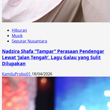
Hiburan
Musik
Seputar Nusantara
Nadzira Shafa “Tampar” Perasaan Pendengar
Lewat ‘Jalan Tengah’, Lagu Galau yang Sulit
Dilupakan
KamiluProbo01
18/04/2026