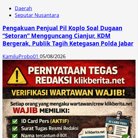
Daerah
Seputar Nusantara
Pengakuan Penjual Pil Koplo Soal Dugaan
“Setoran” Mengguncang Cianjur, KDM
Bergerak, Publik Tagih Ketegasan Polda Jabar
KamiluProbo01
05/08/2026