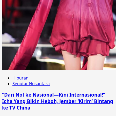
Hiburan
Seputar Nusantara
“Dari Nol ke Nasional—Kini Internasional!”
Icha Yang Bikin Heboh, Jember ‘Kirim’ Bintang
ke TV China