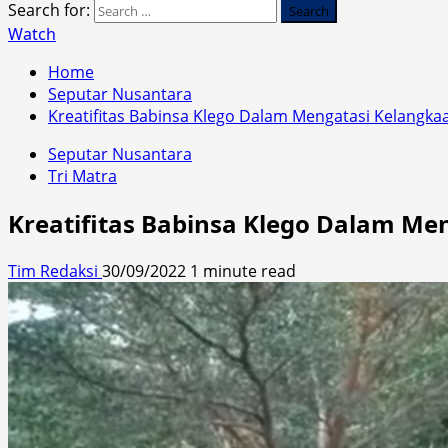
Search for:
Watch
Home
Seputar Nusantara
Kreatifitas Babinsa Klego Dalam Mengatasi Kelangk
Seputar Nusantara
Tri Matra
Kreatifitas Babinsa Klego Dalam M
Tim Redaksi
30/09/2022
1 minute read