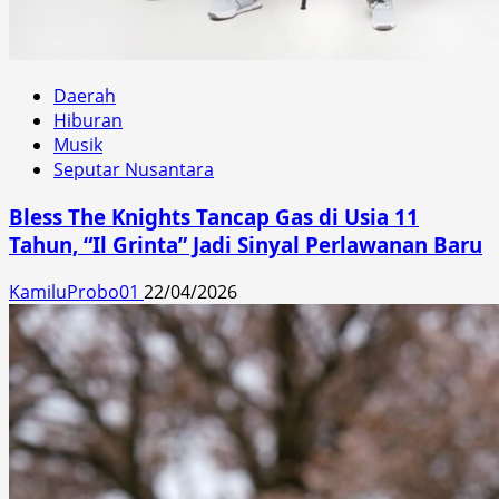
Daerah
Hiburan
Musik
Seputar Nusantara
Bless The Knights Tancap Gas di Usia 11
Tahun, “Il Grinta” Jadi Sinyal Perlawanan Baru
KamiluProbo01
22/04/2026