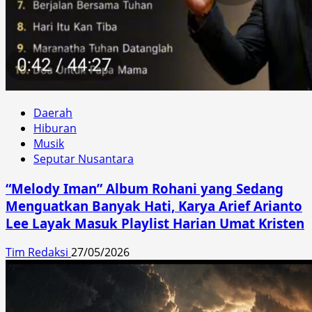
Daerah
Hiburan
Musik
Seputar Nusantara
“Melody Iman” Album Rohani yang Sedang
Menguatkan Banyak Hati, Karya Arief Arianto
Lee Layak Masuk Playlist Harian Umat Kristen
Tim Redaksi
27/05/2026