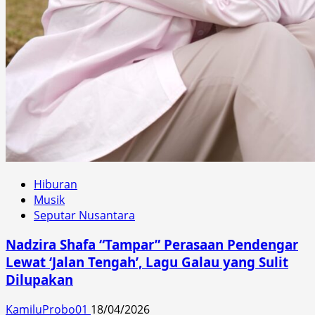
Hiburan
Musik
Seputar Nusantara
Nadzira Shafa “Tampar” Perasaan Pendengar
Lewat ‘Jalan Tengah’, Lagu Galau yang Sulit
Dilupakan
KamiluProbo01
18/04/2026