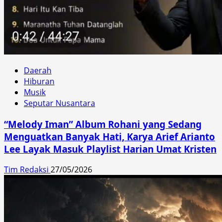
Daerah
Hiburan
Musik
Seputar Nusantara
“Melody Iman” Album Rohani yang Sedang
Menguatkan Banyak Hati, Karya Arief Arianto
Lee Layak Masuk Playlist Harian Umat Kristen
Tim Redaksi
27/05/2026