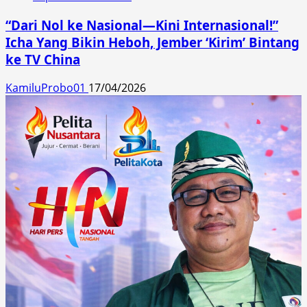
“Dari Nol ke Nasional—Kini Internasional!”
Icha Yang Bikin Heboh, Jember ‘Kirim’ Bintang
ke TV China
KamiluProbo01
17/04/2026