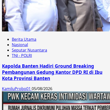
Berita Utama
Nasional
Seputar Nusantara
TNI - POLRI
Kapolda Banten Hadiri Ground Breaking
Pembangunan Gedung Kantor DPD RI di Ibu
Kota Provinsi Banten
KamiluProbo01
05/08/2026