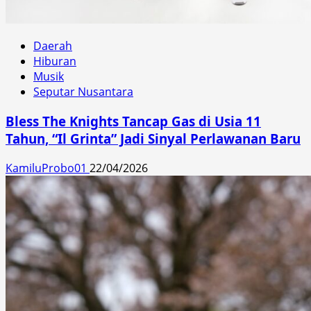
Daerah
Hiburan
Musik
Seputar Nusantara
Bless The Knights Tancap Gas di Usia 11
Tahun, “Il Grinta” Jadi Sinyal Perlawanan Baru
KamiluProbo01
22/04/2026