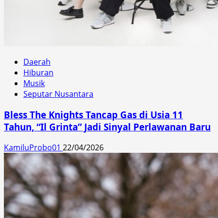
Daerah
Hiburan
Musik
Seputar Nusantara
Bless The Knights Tancap Gas di Usia 11
Tahun, “Il Grinta” Jadi Sinyal Perlawanan Baru
KamiluProbo01
22/04/2026