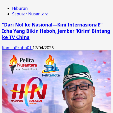
Hiburan
Seputar Nusantara
“Dari Nol ke Nasional—Kini Internasional!”
Icha Yang Bikin Heboh, Jember ‘Kirim’ Bintang
ke TV China
KamiluProbo01
17/04/2026