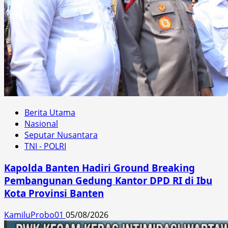
Berita Utama
Nasional
Seputar Nusantara
TNI - POLRI
Kapolda Banten Hadiri Ground Breaking
Pembangunan Gedung Kantor DPD RI di Ibu
Kota Provinsi Banten
KamiluProbo01
05/08/2026