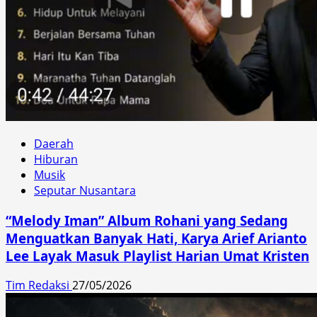
Daerah
Hiburan
Musik
Seputar Nusantara
“Melody Iman” Album Rohani yang Sedang
Menguatkan Banyak Hati, Karya Arief Arianto
Lee Layak Masuk Playlist Harian Umat Kristen
Tim Redaksi
27/05/2026