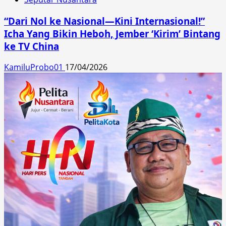
“Dari Nol ke Nasional—Kini Internasional!”
Icha Yang Bikin Heboh, Jember ‘Kirim’ Bintang
ke TV China
KamiluProbo01
17/04/2026