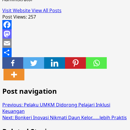
Visit Website
View All Posts
Post Views:
257
Facebook
Mastodon
Email
Share
Post navigation
Previous:
Pelaku UMKM Didorong Pelajari Inklusi
Keuangan
Next:
Bonkeri Inovasi Nikmati Daun Kelor……lebih Praktis