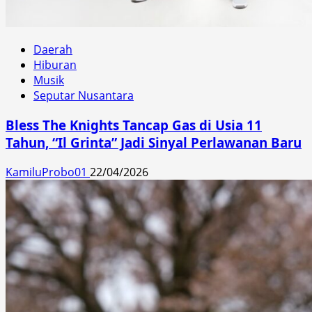
Daerah
Hiburan
Musik
Seputar Nusantara
Bless The Knights Tancap Gas di Usia 11
Tahun, “Il Grinta” Jadi Sinyal Perlawanan Baru
KamiluProbo01
22/04/2026