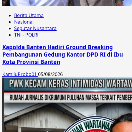
Berita Utama
Nasional
Seputar Nusantara
TNI - POLRI
Kapolda Banten Hadiri Ground Breaking
Pembangunan Gedung Kantor DPD RI di Ibu
Kota Provinsi Banten
KamiluProbo01
05/08/2026