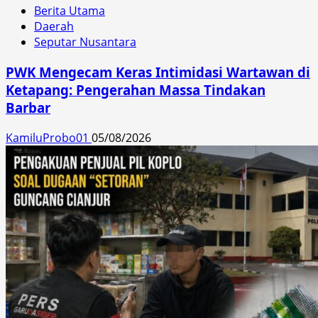
Berita Utama
Daerah
Seputar Nusantara
PWK Mengecam Keras Intimidasi Wartawan di
Ketapang: Pengerahan Massa Tindakan
Barbar
KamiluProbo01
05/08/2026