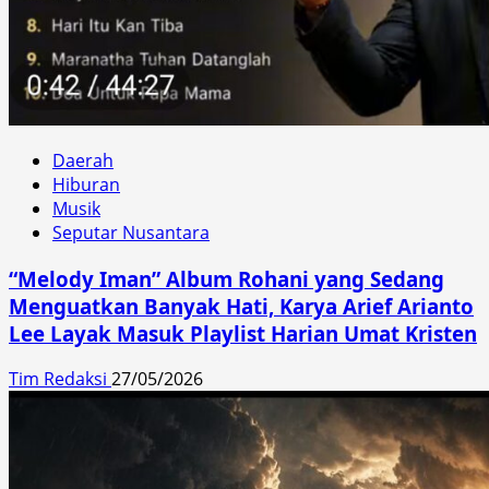
Daerah
Hiburan
Musik
Seputar Nusantara
“Melody Iman” Album Rohani yang Sedang
Menguatkan Banyak Hati, Karya Arief Arianto
Lee Layak Masuk Playlist Harian Umat Kristen
Tim Redaksi
27/05/2026