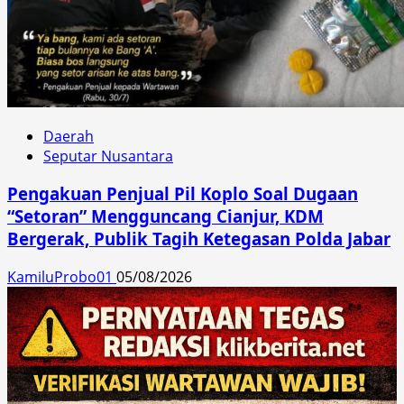
Daerah
Seputar Nusantara
Pengakuan Penjual Pil Koplo Soal Dugaan
“Setoran” Mengguncang Cianjur, KDM
Bergerak, Publik Tagih Ketegasan Polda Jabar
KamiluProbo01
05/08/2026